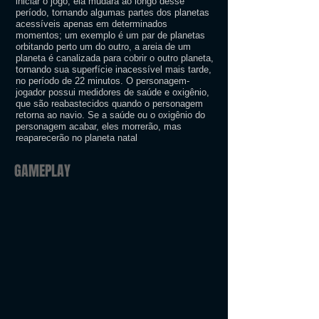
iniciar o jogo, ela mudará ao longo desse
período, tornando algumas partes dos planetas
acessíveis apenas em determinados
momentos; um exemplo é um par de planetas
orbitando perto um do outro, a areia de um
planeta é canalizada para cobrir o outro planeta,
tornando sua superfície inacessível mais tarde,
no período de 22 minutos. O personagem-
jogador possui medidores de saúde e oxigênio,
que são reabastecidos quando o personagem
retorna ao navio. Se a saúde ou o oxigênio do
personagem acabar, eles morrerão, mas
reaparecerão no planeta natal
GAMEPLAY