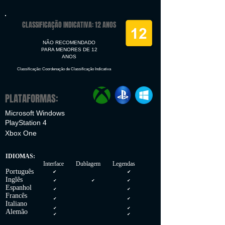
CLASSIFICAÇÃO INDICATIVA: 12 ANOS
NÃO RECOMENDADO
PARA MENORES DE 12
ANOS
Classificação: Coordenação de Classificação Indicativa
PLATAFORMAS:
Microsoft Windows
PlayStation 4
Xbox One
IDIOMAS:
Interface Dublagem Legendas
Português
✔
✔
Inglês
✔
✔
✔
Espanhol
✔
✔
Francês
✔
✔
Italiano
✔
✔
Alemão
✔
✔