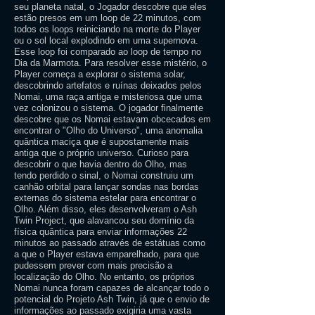
seu planeta natal, o Jogador descobre que eles
estão presos em um loop de 22 minutos, com
todos os loops reiniciando na morte do Player
ou o sol local explodindo em uma supernova.
Esse loop foi comparado ao loop de tempo no
Dia da Marmota. Para resolver esse mistério, o
Player começa a explorar o sistema solar,
descobrindo artefatos e ruínas deixados pelos
Nomai, uma raça antiga e misteriosa que uma
vez colonizou o sistema. O jogador finalmente
descobre que os Nomai estavam obcecados em
encontrar o "Olho do Universo", uma anomalia
quântica maciça que é supostamente mais
antiga que o próprio universo. Curioso para
descobrir o que havia dentro do Olho, mas
tendo perdido o sinal, o Nomai construiu um
canhão orbital para lançar sondas nas bordas
externas do sistema estelar para encontrar o
Olho. Além disso, eles desenvolveram o Ash
Twin Project, que alavancou seu domínio da
física quântica para enviar informações 22
minutos ao passado através de estátuas como
a que o Player estava emparelhado, para que
pudessem prever com mais precisão a
localização do Olho. No entanto, os próprios
Nomai nunca foram capazes de alcançar todo o
potencial do Projeto Ash Twin, já que o envio de
informações ao passado exigiria uma vasta