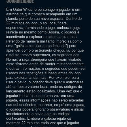
JOGABILIDADE
Em Outer Wilds, o personagem-jogador é um
astronauta que começa acampando em um
planeta perto de sua nave espacial. Dentro de
22 minutos do jogo, o sol local ficará
supernova, terminando o jogo, embora o jogo
reinicie no mesmo ponto. Assim, o jogador é
incentivado a explorar o sistema solar local
(referido de maneira um tanto imprecisa como
uma "galáxia peculiar e condensada") para
aprender como o astronauta chegou lá, por que
o sol se tornará supernova, os segredos dos
Nomai, a raça alienígena que haviam visitado
esse sistema antes de morrer misteriosamente
e outras informações e segredos que podem ser
usados ​​nas repetições subsequentes do jogo
para explorar ainda mais. Por exemplo, para
usar o navio, o jogador deve guiar o astronauta
até um observatório local, onde os códigos de
lançamento estão localizados. Uma vez que o
jogador tenha feito isso uma vez em uma
jogada, essas informações não serão alteradas
nas subseqüentes; portanto, na próxima jogada,
o jogador poderá ignorar o observatório e iniciar
imediatamente o navio com os códigos
conhecidos. Embora a galáxia repita os
mesmos 22 minutos cada vez que o jogador