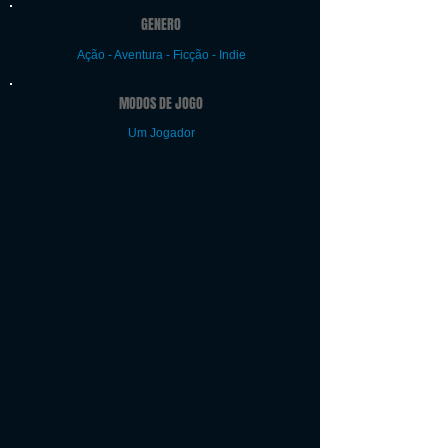
GENERO
Ação - Aventura - Ficção - Indie
MODOS DE JOGO
Um Jogador