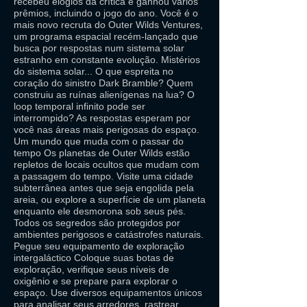
recebeu elogios da crítica e ganhou vários
prêmios, incluindo o jogo do ano. Você é o
mais novo recruta do Outer Wilds Ventures,
um programa espacial recém-lançado que
busca por respostas num sistema solar
estranho em constante evolução. Mistérios
do sistema solar... O que espreita no
coração do sinistro Dark Bramble? Quem
construiu as ruínas alienígenas na lua? O
loop temporal infinito pode ser
interrompido? As respostas esperam por
você nas áreas mais perigosas do espaço.
Um mundo que muda com o passar do
tempo Os planetas de Outer Wilds estão
repletos de locais ocultos que mudam com
a passagem do tempo. Visite uma cidade
subterrânea antes que seja engolida pela
areia, ou explore a superfície de um planeta
enquanto ele desmorona sob seus pés.
Todos os segredos são protegidos por
ambientes perigosos e catástrofes naturais.
Pegue seu equipamento de exploração
intergaláctico Coloque suas botas de
exploração, verifique seus níveis de
oxigênio e se prepare para explorar o
espaço. Use diversos equipamentos únicos
para analisar seus arredores, rastrear