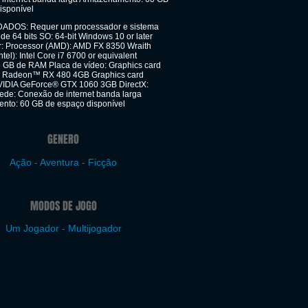
isponível
OS: Requer um processador e sistema
de 64 bits SO: 64-bit Windows 10 or later
: Processor (AMD): AMD FX 8350 Wraith
ntel): Intel Core i7 6700 or equivalent
 GB de RAM Placa de vídeo: Graphics card
 Radeon™ RX 480 4GB Graphics card
VIDIA GeForce® GTX 1060 3GB DirectX:
ede: Conexão de internet banda larga
to: 60 GB de espaço disponível
GENERO
Ação - Aventura - Ficção
MODOS DE JOGO
Um Jogador - Multijogador