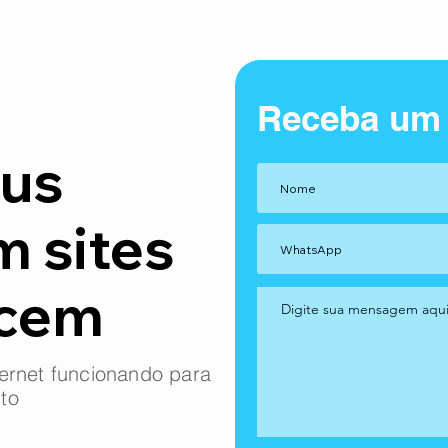
Receba um
us
m sites
ncem
ernet funcionando para
to