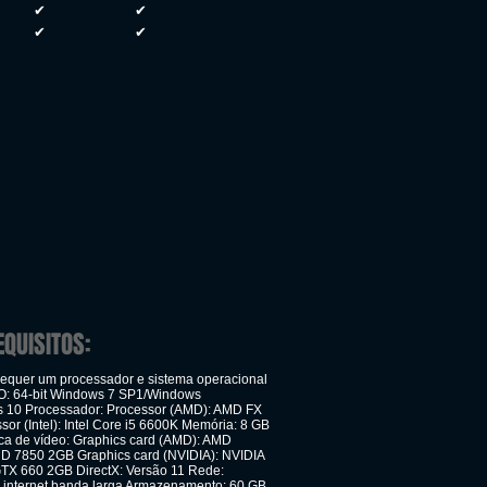
✔
✔
✔
✔
EQUISITOS:
quer um processador e sistema operacional
SO: 64-bit Windows 7 SP1/Windows
 10 Processador: Processor (AMD): AMD FX
or (Intel): Intel Core i5 6600K Memória: 8 GB
a de vídeo: Graphics card (AMD): AMD
 7850 2GB Graphics card (NVIDIA): NVIDIA
X 660 2GB DirectX: Versão 11 Rede:
internet banda larga Armazenamento: 60 GB