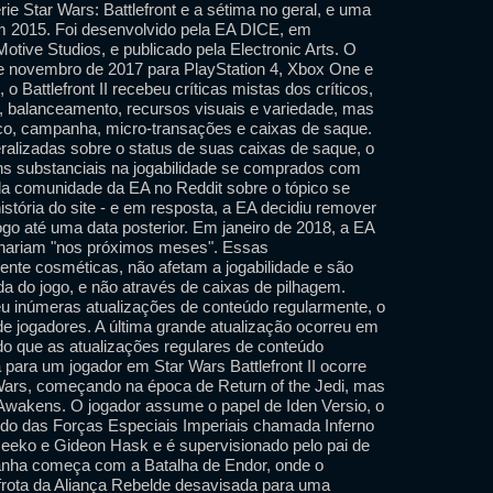
rie Star Wars: Battlefront e a sétima no geral, e uma
em 2015. Foi desenvolvido pela EA DICE, em
tive Studios, e publicado pela Electronic Arts. O
e novembro de 2017 para PlayStation 4, Xbox One e
 Battlefront II recebeu críticas mistas dos críticos,
de, balanceamento, recursos visuais e variedade, mas
ico, campanha, micro-transações e caixas de saque.
eralizadas sobre o status de suas caixas de saque, o
ns substanciais na jogabilidade se comprados com
da comunidade da EA no Reddit sobre o tópico se
stória do site - e em resposta, a EA decidiu remover
go até uma data posterior. Em janeiro de 2018, a EA
rnariam "nos próximos meses". Essas
nte cosméticas, não afetam a jogabilidade e são
a do jogo, e não através de caixas de pilhagem.
u inúmeras atualizações de conteúdo regularmente, o
 jogadores. A última grande atualização ocorreu em
ado que as atualizações regulares de conteúdo
para um jogador em Star Wars Battlefront II ocorre
 Wars, começando na época de Return of the Jedi, mas
 Awakens. O jogador assume o papel de Iden Versio, o
o das Forças Especiais Imperiais chamada Inferno
eeko e Gideon Hask e é supervisionado pelo pai de
panha começa com a Batalha de Endor, onde o
 frota da Aliança Rebelde desavisada para uma