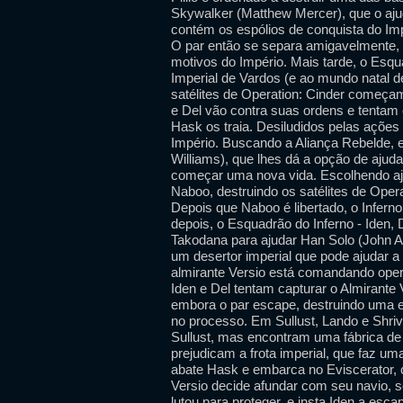
Skywalker (Matthew Mercer), que o aju
contém os espólios de conquista do Im
O par então se separa amigavelmente,
motivos do Império. Mais tarde, o Esqu
Imperial de Vardos (e ao mundo natal d
satélites de Operation: Cinder começam
e Del vão contra suas ordens e tentam
Hask os traia. Desiludidos pelas ações
Império. Buscando a Aliança Rebelde, 
Williams), que lhes dá a opção de ajuda
começar uma nova vida. Escolhendo aju
Naboo, destruindo os satélites de Opera
Depois que Naboo é libertado, o Infern
depois, o Esquadrão do Inferno - Iden,
Takodana para ajudar Han Solo (John A
um desertor imperial que pode ajudar 
almirante Versio está comandando oper
Iden e Del tentam capturar o Almirant
embora o par escape, destruindo uma e
no processo. Em Sullust, Lando e Shri
Sullust, mas encontram uma fábrica d
prejudicam a frota imperial, que faz um
abate Hask e embarca no Eviscerator, c
Versio decide afundar com seu navio, s
lutou para proteger, e insta Iden a esca