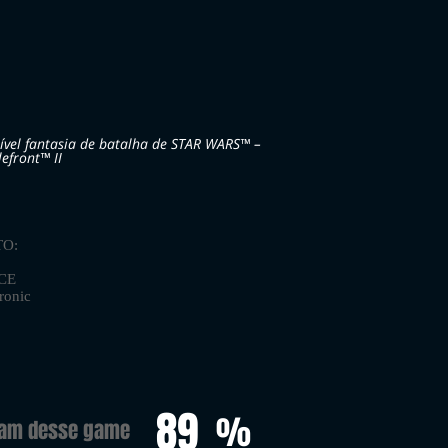
rível fantasia de batalha de STAR WARS™ –
efront™ II
O:
CE
ronic
89
%
ram desse game