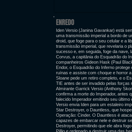
ENREDO
Iden Versio (Janina Gavankar) está se
uma transmissão imperial a bordo de u
droid, que foge para o seu celular e a l
transmissão imperial, que revelaria o 
sucesso e, em seguida, foge da nave, 
Corvus, a capitânia do Esquadrão do I
companheiros Gideon Hask (Paul Black
Endor, o Esquadrão do Inferno protege
ruínas e assiste com choque e horror a 
Sloane pede um retiro completo, e o E
TIE antes de ser invadido pelas forças 
Almirante Garrick Versio (Anthony Skord
confirma a morte do Imperador, antes
falecido Imperador emitindo seu último
Versio envia Iden para um estaleiro im
Star Destroyer, o Dauntless, que hospe
Operação: Cinder. O Dauntless é ataca
capazes de embarcar nele e destruir seu
Destroyer, permitindo que ele abra fogo
Pillio e ordenado a destruir uma das b