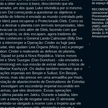
da a obter acesso à base, descobrindo que ela
de espaço d
perador, um dos quais Luke reivindica por si mesmo.
RECOMENDAD
 com Del começando a questionar os objetivos e
operacional 
adrão do Inferno é enviado ao mundo controlado pelo
Processador
Processor (I
e Iden) para recuperar o Protectorado Gleb. Como os
Memória: 16
 a destruir o planeta com terríveis tempestades, Iden
(AMD): AMD
 evacuar os civis além de Gleb, fazendo com que
(NVIDIA): N
Versão 11 R
 do Império, os dois escapam, agora traidores do
Armazenamen
eles conhecem o General Lando Calrissian (Billy Dee
r a interromper a Operação: Cinder ou fugir para
dar, eles ajudam Leia Organa (Misty Lee) a proteger
tion: Cinder e reativando as defesas do planeta.
o Squad se junta à Nova República. Vários meses
 Del e Shriv Suurgav (Dan Donohue) - são enviados a
rmstrong) em sua missão de extrair dados críticos de
a libertar Kashyyyk. Os dados também revelam que o
ações imperiais em Bespin e Sullust. Em Bespin,
e Versio, mas são presos em uma armadilha por Hask,
stação de abastecimento de Destruidores de Estrelas
v investigam um esconderijo imperial escondido em
e armas, que eles destroem. Essas operações
a última parada em Jakku. Durante a batalha, Iden
om a intenção de resgatar seu pai. O almirante
entindo-se obrigado a morrer com o Império que ele
par e viver uma nova vida, elogiando-a por ver a