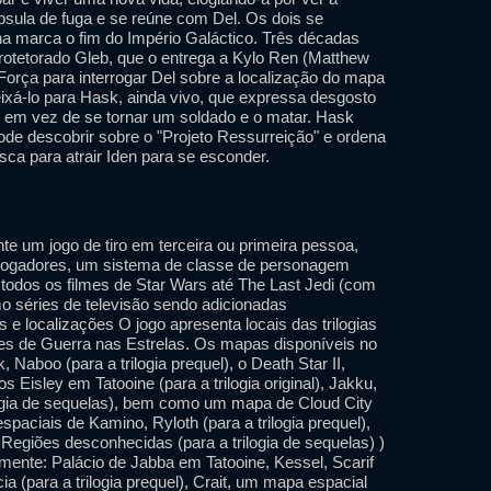
psula de fuga e se reúne com Del. Os dois se
ha marca o fim do Império Galáctico. Três décadas
protetorado Gleb, que o entrega a Kylo Ren (Matthew
orça para interrogar Del sobre a localização do mapa
ixá-lo para Hask, ainda vivo, que expressa desgosto
en em vez de se tornar um soldado e o matar. Hask
ode descobrir sobre o "Projeto Ressurreição" e ordena
sca para atrair Iden para se esconder.
nte um jogo de tiro em terceira ou primeira pessoa,
jogadores, um sistema de classe de personagem
todos os filmes de Star Wars até The Last Jedi (com
o séries de televisão sendo adicionadas
 e localizações O jogo apresenta locais das trilogias
ilmes de Guerra nas Estrelas. Os mapas disponíveis no
aboo (para a trilogia prequel), o Death Star II,
 Eisley em Tatooine (para a trilogia original), Jakku,
ilogia de sequelas), bem como um mapa de Cloud City
ciais de Kamino, Ryloth (para a trilogia prequel),
 e Regiões desconhecidas (para a trilogia de sequelas) )
mente: Palácio de Jabba em Tatooine, Kessel, Scarif
ucia (para a trilogia prequel), Crait, um mapa espacial