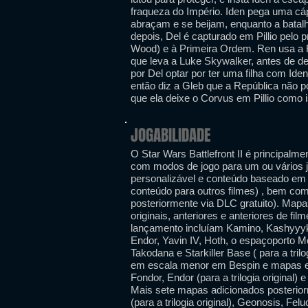
fraqueza do Império. Iden pega uma cá
abraçam e se beijam, enquanto a batal
depois, Del é capturado em Pillio pelo 
Wood) e à Primeira Ordem. Ren usa a F
que leva a Luke Skywalker, antes de de
por Del optar por ter uma filha com Id
então diz a Gleb que a República não p
que ela deixe o Corvus em Pillio como i
JOGABILIDADE
O Star Wars Battlefront II é principalme
com modos de jogo para um ou vários 
personalizável e conteúdo baseado em 
conteúdo para outros filmes) , bem com
posteriormente via DLC gratuito). Mapas
originais, anteriores e anteriores de f
lançamento incluíam Kamino, Kashyyyk, N
Endor, Yavin IV, Hoth, o espaçoporto Mos
Takodana e Starkiller Base ( para a tr
em escala menor em Bespin e mapas espa
Fondor, Endor (para a trilogia original)
Mais sete mapas adicionados posterior
(para a trilogia original), Geonosis, Fel