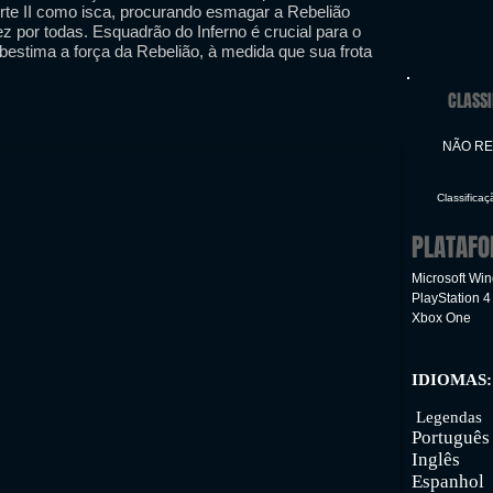
rte II como isca, procurando esmagar a Rebelião
z por todas. Esquadrão do Inferno é crucial para o
estima a força da Rebelião, à medida que sua frota
CLASSI
NÃO R
Classifica
PLATAF
Microsoft Wi
PlayStation 4
Xbox One
IDIOMAS:
Inte
Legendas
Portuguê
Inglês
Espanhol