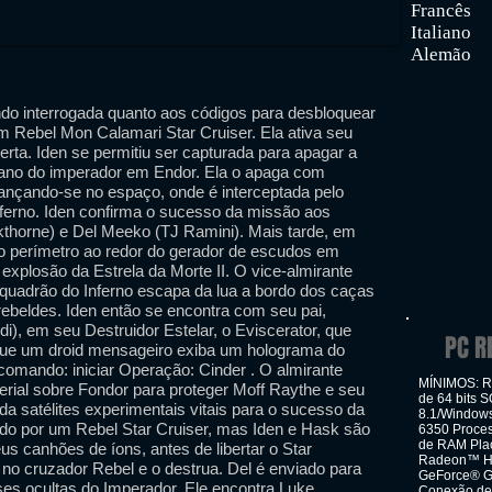
Francês
Italiano
Alemão
ndo interrogada quanto aos códigos para desbloquear
m Rebel Mon Calamari Star Cruiser. Ela ativa seu
iberta. Iden se permitiu ser capturada para apagar a
plano do imperador em Endor. Ela o apaga com
lançando-se no espaço, onde é interceptada pelo
nferno. Iden confirma o sucesso da missão aos
thorne) e Del Meeko (TJ Ramini). Mais tarde, em
 o perímetro ao redor do gerador de escudos em
explosão da Estrela da Morte II. O vice-almirante
squadrão do Inferno escapa da lua a bordo dos caças
rebeldes. Iden então se encontra com seu pai,
i), em seu Destruidor Estelar, o Eviscerator, que
PC R
 que um droid mensageiro exiba um holograma do
 comando: iniciar Operação: Cinder . O almirante
MÍNIMOS: Re
perial sobre Fondor para proteger Moff Raythe e seu
de 64 bits 
da satélites experimentais vitais para o sucesso da
8.1/Windows
do por um Rebel Star Cruiser, mas Iden e Hask são
6350 Process
de RAM Plac
s canhões de íons, antes de libertar o Star
Radeon™ HD
 no cruzador Rebel e o destrua. Del é enviado para
GeForce® GT
ases ocultas do Imperador. Ele encontra Luke
Conexão de 