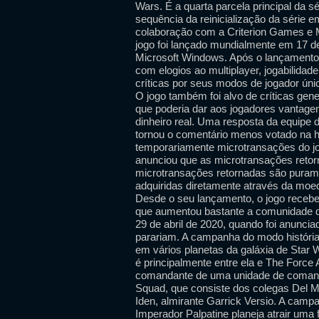
Wars. É a quarta parcela principal da sé
sequência da reinicialização da série 
colaboração com a Criterion Games e Mo
jogo foi lançado mundialmente em 17 d
Microsoft Windows. Após o lançamento, o
com elogios ao multiplayer, jogabilida
críticas por seus modos de jogador ún
O jogo também foi alvo de críticas gen
que poderia dar aos jogadores vantage
dinheiro real. Uma resposta da equipe 
tornou o comentário menos votado na hi
temporariamente microtransações do jo
anunciou que as microtransações reto
microtransações retornadas são purame
adquiridas diretamente através da moed
Desde o seu lançamento, o jogo recebe
que aumentou bastante a comunidade de
29 de abril de 2020, quando foi anunci
parariam. A campanha do modo história 
em vários planetas da galáxia de Star
é principalmente entre ela e The Force
comandante de uma unidade de comand
Squad, que consiste dos colegas Del M
Iden, almirante Garrick Versio. A cam
Imperador Palpatine planeja atrair uma