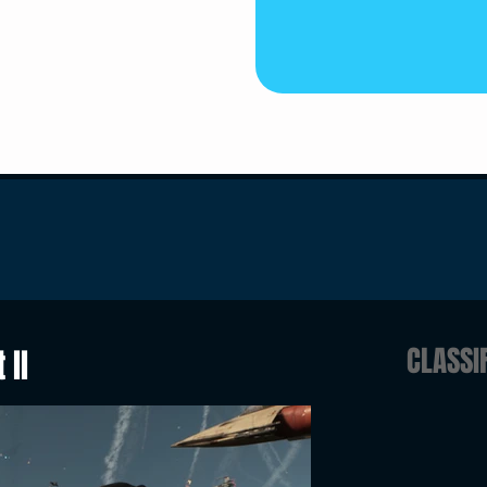
CLASSI
 II