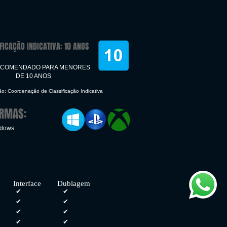
FICAÇÃO INDICATIVA: 10 ANOS
ECOMENDADO PARA MENORES
DE 10 ANOS
ção: Coordenação de Classificação Indicativa
ORMAS:
ndows
rface Dublagem
✔
✔
s
✔
✔
✔
✔
✔
✔