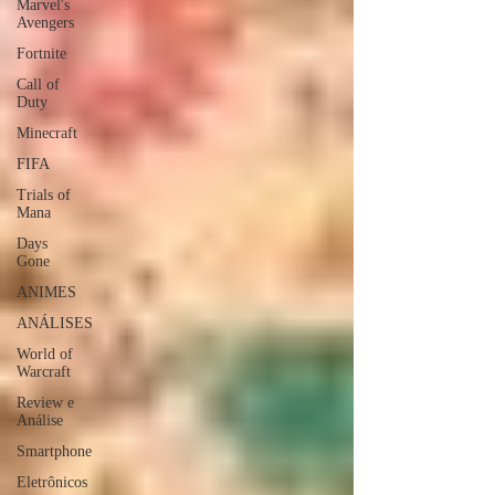
Marvel's
Avengers
Fortnite
Call of
Duty
Minecraft
FIFA
Trials of
Mana
Days
Gone
ANIMES
ANÁLISES
World of
Warcraft
Review e
Análise
Smartphone
Eletrônicos