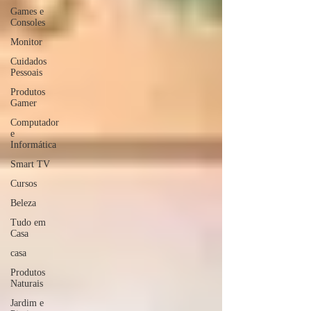
Games e
Consoles
Monitor
Cuidados
Pessoais
Produtos
Gamer
Computador
e
Informática
Smart TV
Cursos
Beleza
Tudo em
Casa
casa
Produtos
Naturais
Jardim e