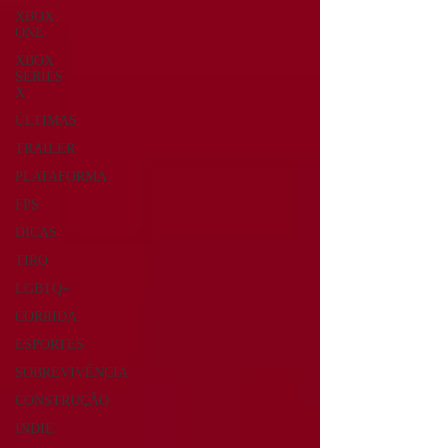
XBOX
ONE
XBOX
SERIES
X
ÚLTIMAS
TRAILER
PLATAFORMA
FPS
DICAS
TIRO
LGBTQ+
CORRIDA
ESPORTES
SOBREVIVÊNCIA
CONSTRUÇÃO
INDIE