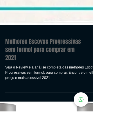
Melhores Escovas Progressivas
sem formol para comprar em
2021
Veja o Review e a análise completa das melhores Escovas
Progressivas sem formol, para comprar. Encontre o melhor
preço e mais acessível 2021