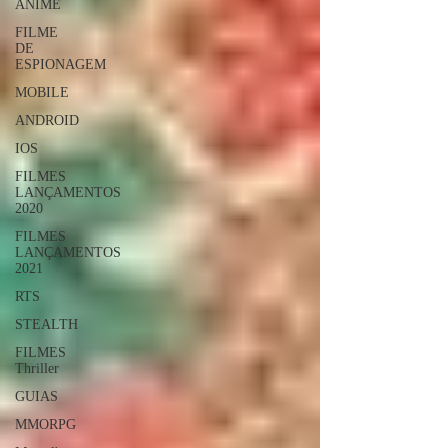
ANIME
FILME
DE
ESPIONAGEM
MOBILE
ANDROID
IOS
FILMES
LANÇAMENTOS
2020
FILMES
LANÇAMENTOS
2021
RTS
STEALTH
FILMES
Thriller
GUIAS
MMORPG