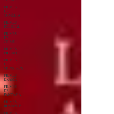
TERROR
FILMES
DE
COMÉDIA
FILMES
POLICIAL
FILMES
DE
CRIME
FILMES
FICÇÃO
FILMES
DE
MONSTROS
FILMES
DRAMA
FILMES
DE
FANTASIA
FILMES
ROMANCE
FILMES