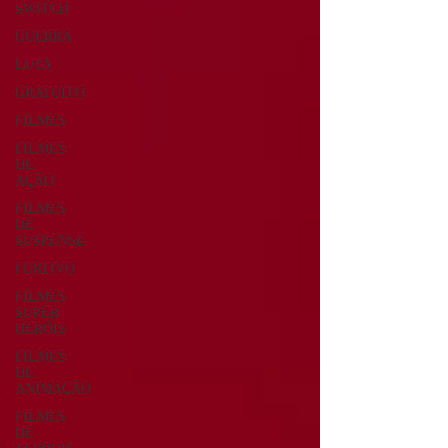
SWITCH
GUERRA
LUTA
GRATUITO
FILMES
FILMES
DE
AÇÃO
FILMES
DE
SUSPENSE
FURTIVO
FILMES
SUPER
HERÓIS
FILMES
DE
ANIMAÇÃO
FILMES
DE