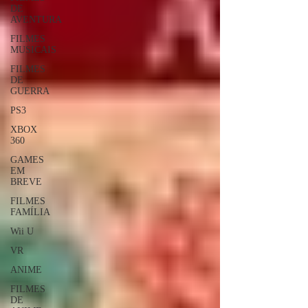
DE
AVENTURA
FILMES
MUSICAIS
FILMES
DE
GUERRA
PS3
XBOX
360
GAMES
EM
BREVE
FILMES
FAMÍLIA
Wii U
VR
ANIME
FILMES
DE