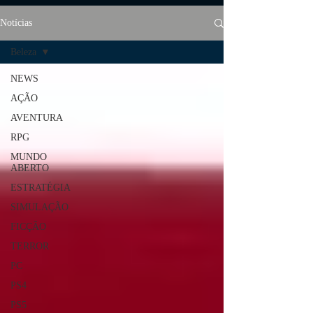
Notícias
Beleza
NEWS
AÇÃO
AVENTURA
RPG
MUNDO
ABERTO
ESTRATÉGIA
SIMULAÇÃO
FICÇÃO
TERROR
PC
PS4
PS5