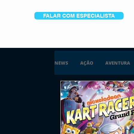
FALAR COM ESPECIALISTA
NEWS
AÇÃO
AVENTURA
ESTRATÉGIA
SIMULAÇÃO
PS5
XBOX ONE
XBOX