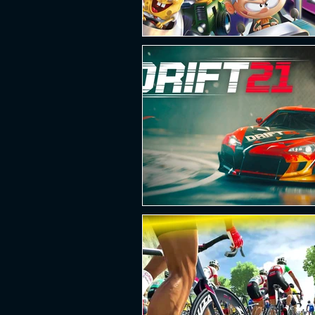
PLATAFORMA
FPS
D
ESPORTES
SOBREVIVÊNCI
GUERRA
LUTA
GRAT