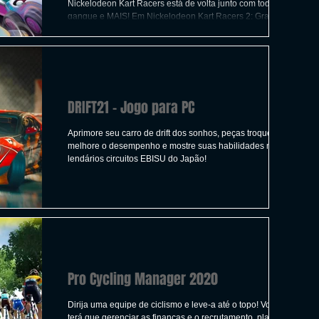
ICAS
TIRO
LGBTQ+
CORRIDA
Nickelodeon Kart Racers está de volta junto com toda a
gangue e MAIS! Em Nickelodeon Kart Racers 2: Grand
Prix, escolha entre 30 personagens
A
CONSTRUÇÃO
INDIE
SWITCH
DRIFT21 - Jogo para PC
UITO
FILMES
Aprimore seu carro de drift dos sonhos, peças troque,
melhore o desempenho e mostre suas habilidades nos
lendários circuitos EBISU do Japão!
Pro Cycling Manager 2020
Dirija uma equipe de ciclismo e leve-a até o topo! Você
terá que gerenciar as finanças e o recrutamento, planejar