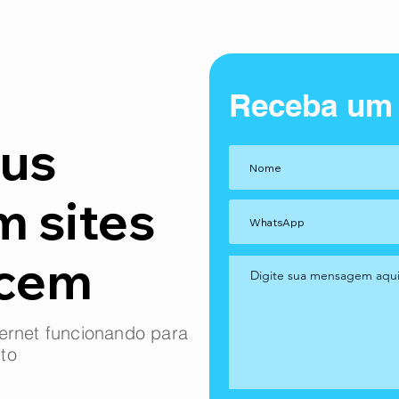
Receba um
us
m sites
ncem
ernet funcionando para
to