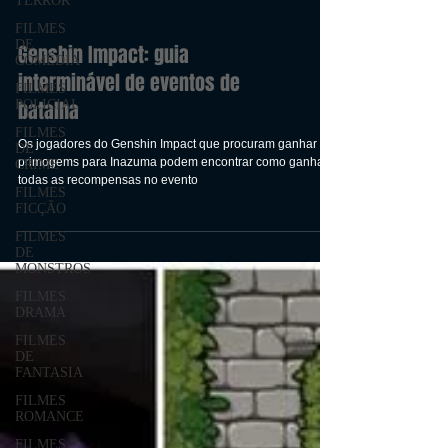
TERROR
FILMES
DE
COMÉDIA
Genshin Impact: guia
FILMES
POLICIAL
interminável de eventos de
FILMES
batalha
DE
CRIME
Os jogadores do Genshin Impact que procuram ganhar
FILMES
primogems para Inazuma podem encontrar como ganhar
FICÇÃO
todas as recompensas no evento
FILMES
DE
MONSTROS
FILMES
DRAMA
FILMES
DE
FANTASIA
FILMES
ROMANCE
FILMES