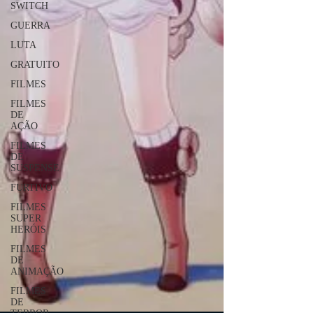
SWITCH
GUERRA
LUTA
GRATUITO
FILMES
FILMES
DE
AÇÃO
FILMES
DE
SUSPENSE
FURTIVO
FILMES
SUPER
HERÓIS
FILMES
DE
ANIMAÇÃO
FILMES
DE