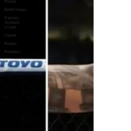
Piscina
Bebê/Criança
Esportes,
Aventura
e Lazer
Cupom
Roupas
Presentes