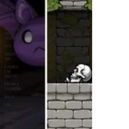
DE
AVENTURA
FILMES
MUSICAIS
FILMES
DE
GUERRA
PS3
XBOX
360
GAMES
EM
BREVE
FILMES
FAMÍLIA
Wii U
VR
ANIME
FILMES
DE