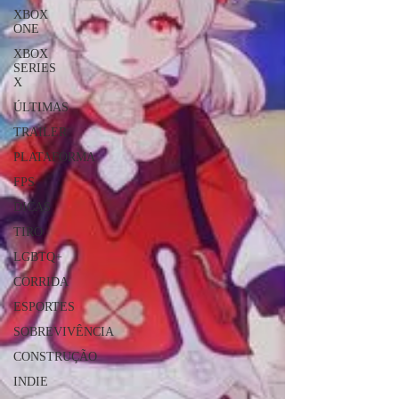
XBOX
ONE
XBOX
SERIES
X
ÚLTIMAS
TRAILER
PLATAFORMA
FPS
DICAS
TIRO
LGBTQ+
CORRIDA
ESPORTES
SOBREVIVÊNCIA
CONSTRUÇÃO
INDIE