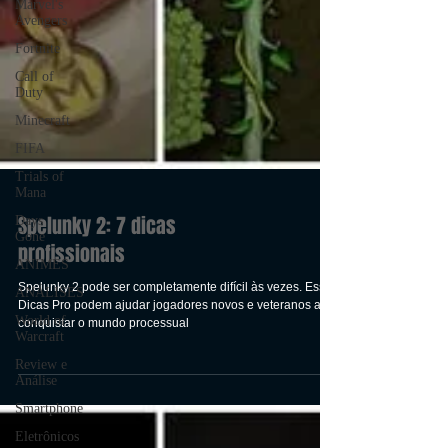
Marvel's
Avengers
Fortnite
Call of
Duty
Minecraft
FIFA
Trials of
Mana
Days
Gone
ANIMES
ANÁLISES
Spelunky 2: 7 dicas
World of
profissionais
Warcraft
Review e
Spelunky 2 pode ser completamente difícil às vezes. Essas
Análise
Dicas Pro podem ajudar jogadores novos e veteranos a
conquistar o mundo processual
Smartphone
Eletrônicos