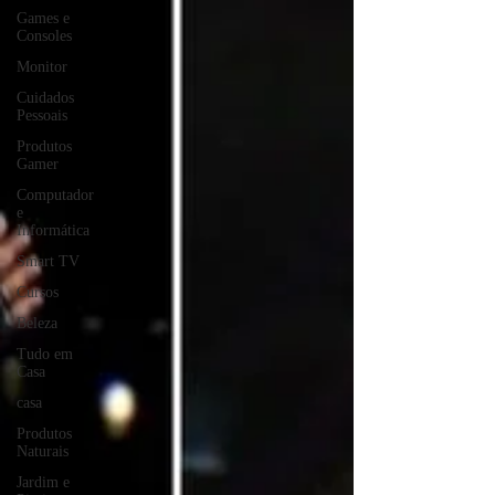
Games e
Consoles
Monitor
Cuidados
Pessoais
Produtos
Gamer
Computador
e
Informática
Smart TV
Cursos
Beleza
Tudo em
Casa
casa
Produtos
Naturais
Jardim e