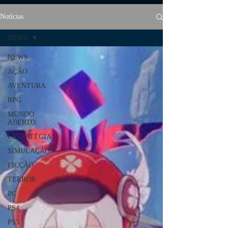
Notícias
NEWS
NEWS
AÇÃO
AVENTURA
RPG
MUNDO
ABERTO
ESTRATÉGIA
SIMULAÇÃO
FICÇÃO
TERROR
PC
PS4
PS5