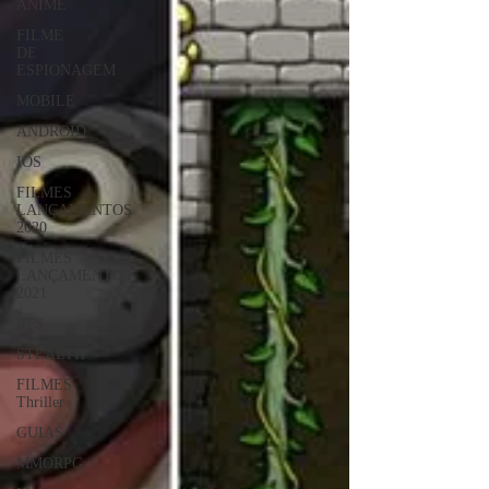
ANIME
FILME
DE
ESPIONAGEM
MOBILE
ANDROID
IOS
FILMES
LANÇAMENTOS
2020
FILMES
LANÇAMENTOS
2021
RTS
STEALTH
FILMES
Thriller
GUIAS
MMORPG