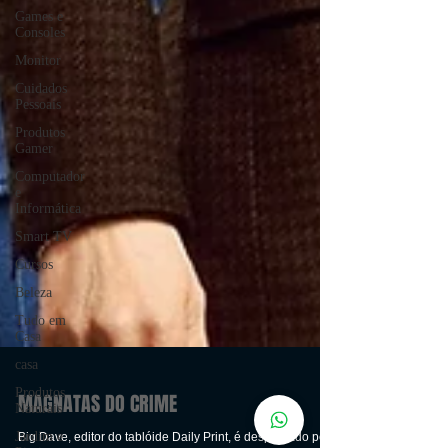
Games e
Consoles
Monitor
Cuidados
Pessoais
Produtos
Gamer
Computador
e
Informática
Smart TV
Cursos
Beleza
Tudo em
Casa
casa
Produtos
Naturais
Jardim e