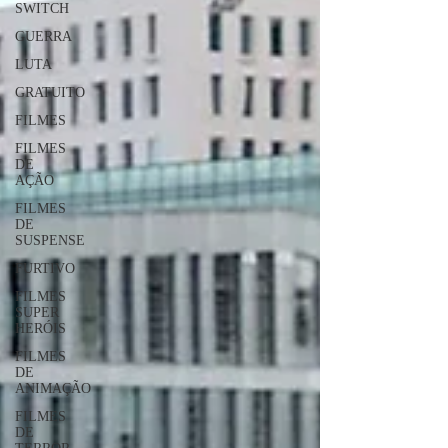
SWITCH
GUERRA
LUTA
GRATUITO
FILMES
FILMES
DE
AÇÃO
FILMES
DE
SUSPENSE
FURTIVO
FILMES
SUPER
HERÓIS
FILMES
DE
ANIMAÇÃO
FILMES
DE