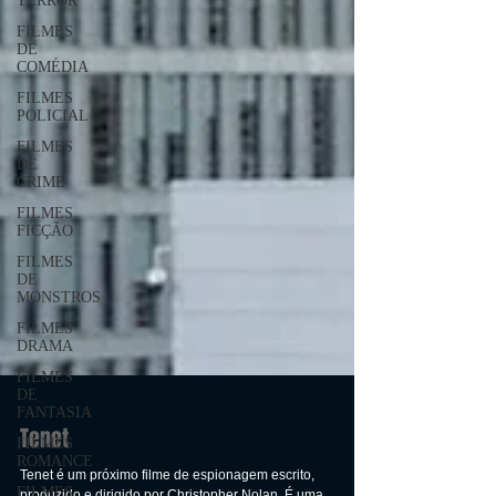
TERROR
FILMES
DE
COMÉDIA
FILMES
POLICIAL
FILMES
DE
CRIME
FILMES
FICÇÃO
FILMES
DE
MONSTROS
FILMES
DRAMA
FILMES
DE
FANTASIA
FILMES
ROMANCE
Tenet
FILMES