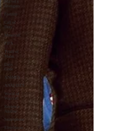
Marvel's
Avengers
Fortnite
Call of
Duty
Minecraft
FIFA
Trials of
Mana
Days
Gone
ANIMES
ANÁLISES
World of
Warcraft
Review e
Análise
Smartphone
Eletrônicos