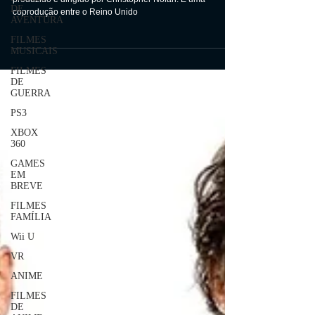
DE
Tenet é um próximo filme de espionagem escrito,
AVENTURA
produzido e dirigido por Christopher Nolan. É uma
coprodução entre o Reino Unido
FILMES
MUSICAIS
FILMES
DE
GUERRA
PS3
XBOX
360
GAMES
EM
BREVE
FILMES
FAMÍLIA
Wii U
VR
ANIME
FILMES
DE