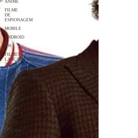
ANIME
FILME
DE
ESPIONAGEM
MOBILE
ANDROID
IOS
FILMES
LANÇAMENTOS
2020
FILMES
LANÇAMENTOS
2021
RTS
STEALTH
FILMES
Thriller
GUIAS
MMORPG