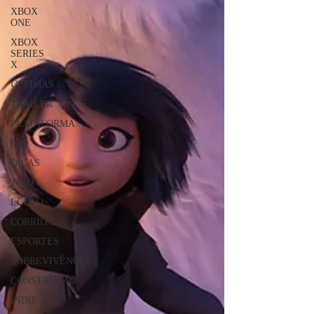
XBOX
ONE
XBOX
SERIES
X
ÚLTIMAS
TRAILER
PLATAFORMA
FPS
DICAS
TIRO
LGBTQ+
CORRIDA
ESPORTES
SOBREVIVÊNCIA
CONSTRUÇÃO
INDIE