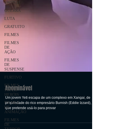
SWITCH
GUERRA
LUTA
GRATUITO
FILMES
FILMES
DE
AÇÃO
FILMES
DE
SUSPENSE
FURTIVO
FILMES
SUPER
HERÓIS
Abominável
FILMES
DE
Um jovem Yeti escapa de um complexo em Xangai, de
ANIMAÇÃO
propriedade do rico empresário Burnish (Eddie Izzard),
FILMES
que pretende usá-lo para provar
DE