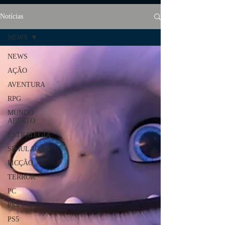
Notícias
NEWS
NEWS
AÇÃO
AVENTURA
RPG
MUNDO
ABERTO
ESTRATÉGIA
SIMULAÇÃO
FICÇÃO
TERROR
PC
PS4
PS5