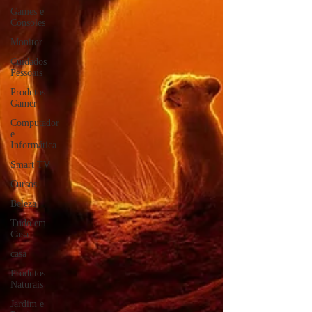
Games e
Consoles
Monitor
Cuidados
Pessoais
Produtos
Gamer
Computador
e
Informática
Smart TV
Cursos
Beleza
Tudo em
Casa
casa
Produtos
Naturais
Jardim e