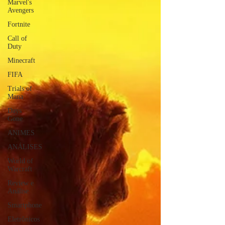
Marvel's
Avengers
Fortnite
Call of
Duty
Minecraft
FIFA
Trials of
Mana
Days
Gone
ANIMES
ANÁLISES
World of
Warcraft
Review e
Análise
Smartphone
Eletrônicos