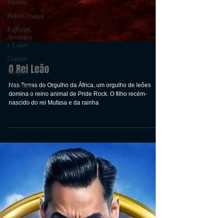
Piscina
Bebê/Criança
Esportes,
Aventura
e Lazer
Cupom
Roupas
Presentes
O Rei Leão
Nas Terras do Orgulho da África, um orgulho de leões
domina o reino animal de Pride Rock. O filho recém-
nascido do rei Mufasa e da rainha