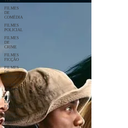
TERROR
FILMES
DE
COMÉDIA
FILMES
POLICIAL
FILMES
DE
CRIME
FILMES
FICÇÃO
FILMES
DE
MONSTROS
FILMES
DRAMA
FILMES
DE
FANTASIA
FILMES
ROMANCE
FILMES