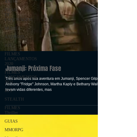
ANIME
FILME
DE
ESPIONAGEM
MOBILE
ANDROID
IOS
FILMES
LANÇAMENTOS
2020
FILMES
LANÇAMENTOS
2021
RTS
Jumanji: Próxima Fase
STEALTH
Três anos após sua aventura em Jumanji, Spencer Gilpin,
FILMES
Anthony "Fridge" Johnson, Martha Kaply e Bethany Walker
Thriller
levam vidas diferentes, mas
GUIAS
MMORPG