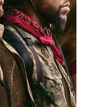
DE
AVENTURA
FILMES
MUSICAIS
FILMES
DE
GUERRA
PS3
XBOX
360
GAMES
EM
BREVE
FILMES
FAMÍLIA
Wii U
VR
ANIME
FILMES
DE