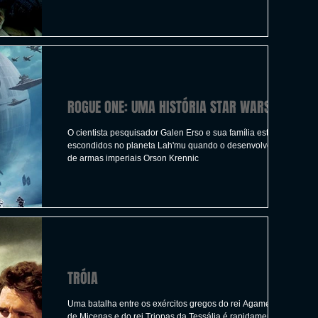
ICAS
TIRO
LGBTQ+
CORRIDA
A
CONSTRUÇÃO
INDIE
SWITCH
ROGUE ONE: UMA HISTÓRIA STAR WARS
UITO
FILMES
O cientista pesquisador Galen Erso e sua família estão
escondidos no planeta Lah'mu quando o desenvolvedor
de armas imperiais Orson Krennic
TRÓIA
Uma batalha entre os exércitos gregos do rei Agamenon
de Micenas e do rei Triopas da Tessália é rapidamente