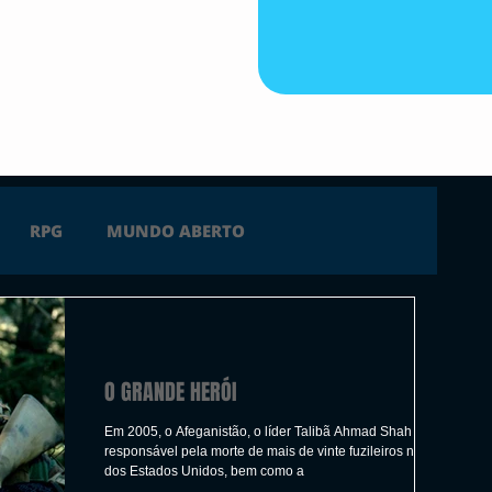
RPG
MUNDO ABERTO
FICÇÃO
TERROR
PC
PS4
O GRANDE HERÓI
 SERIES X
ÚLTIMAS
TRAILER
Em 2005, o Afeganistão, o líder Talibã Ahmad Shah é
responsável pela morte de mais de vinte fuzileiros navais
dos Estados Unidos, bem como a