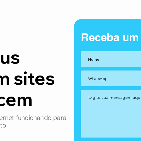
Receba um
us
m sites
ncem
ernet funcionando para
to