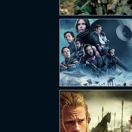
PLATAFORMA
FPS
D
ESPORTES
SOBREVIVÊNCI
GUERRA
LUTA
GRAT