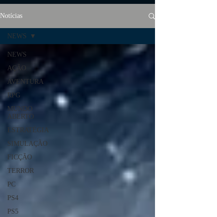
Notícias
NEWS
NEWS
AÇÃO
AVENTURA
RPG
MUNDO
ABERTO
ESTRATÉGIA
SIMULAÇÃO
FICÇÃO
TERROR
PC
PS4
PS5