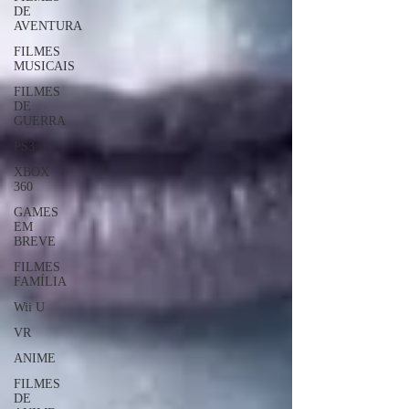
DE
AVENTURA
FILMES
MUSICAIS
FILMES
DE
GUERRA
PS3
XBOX
360
GAMES
EM
BREVE
FILMES
FAMÍLIA
Wii U
VR
ANIME
FILMES
DE