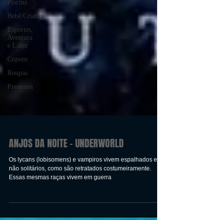
Piscina
Bebê/Criança
Esportes,
Aventura
e Lazer
Cupom
Roupas
Presentes
ANJOS DA NOITE - UNDERWORLD
Os lycans (lobisomens) e vampiros vivem espalhados e
não solitários, como são retratados costumeiramente.
Essas mesmas raças vivem em guerra