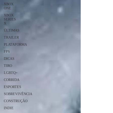
XBOX
ONE
XBOX
SERIES
X
ÚLTIMAS
TRAILER
PLATAFORMA
FPS
DICAS
TIRO
LGBTQ+
CORRIDA
ESPORTES
SOBREVIVÊNCIA
CONSTRUÇÃO
INDIE