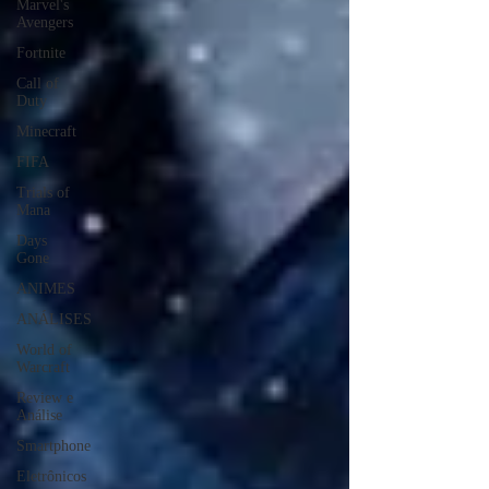
Marvel's
Avengers
Fortnite
Call of
Duty
Minecraft
FIFA
Trials of
Mana
Days
Gone
ANIMES
ANÁLISES
World of
Warcraft
Review e
Análise
Smartphone
Eletrônicos