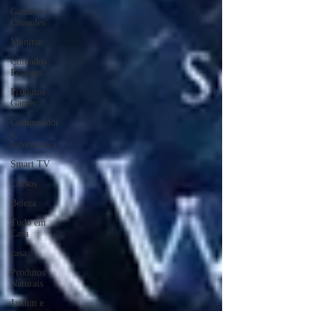
Games e
Consoles
Monitor
Cuidados
Pessoais
Produtos
Gamer
Computador
e
Informática
Smart TV
Cursos
Beleza
Tudo em
Casa
casa
Produtos
Naturais
Jardim e