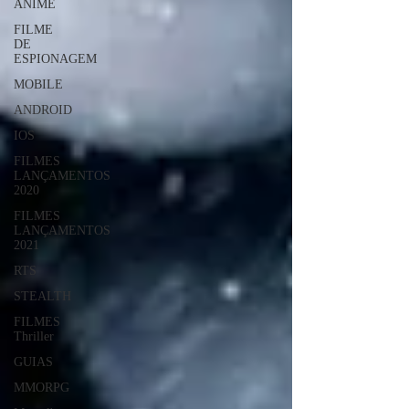
ANIME
FILME
DE
ESPIONAGEM
MOBILE
ANDROID
IOS
FILMES
LANÇAMENTOS
2020
FILMES
LANÇAMENTOS
2021
RTS
STEALTH
FILMES
Thriller
GUIAS
MMORPG