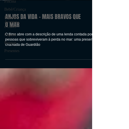
Piscina
Bebê/Criança
Esportes,
Aventura
e Lazer
ANJOS DA VIDA - MAIS BRAVOS QUE
Cupom
O MAR
Roupas
O filme abre com a descrição de uma lenda contada por
Presentes
pessoas que sobreviveram à perda no mar: uma presença,
chamada de Guardião