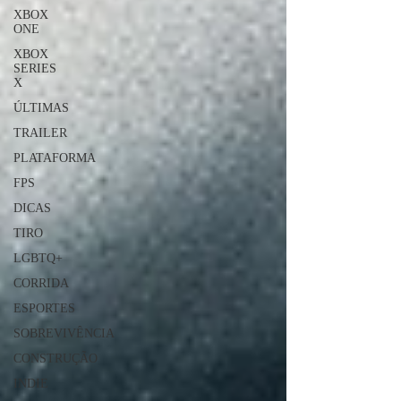
XBOX
ONE
XBOX
SERIES
X
ÚLTIMAS
TRAILER
PLATAFORMA
FPS
DICAS
TIRO
LGBTQ+
CORRIDA
ESPORTES
SOBREVIVÊNCIA
CONSTRUÇÃO
INDIE