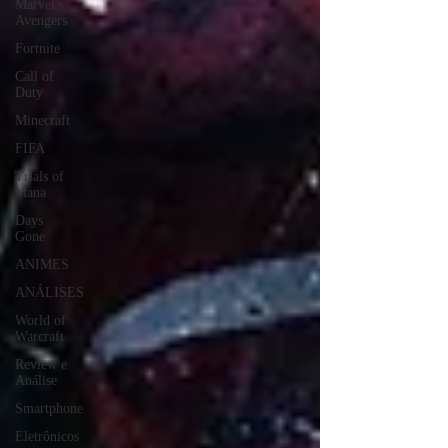
Marvel's
Avengers
Fortnite
Call of
Duty
Minecraft
FIFA
Trials of
Mana
Days
Gone
ANIMES
ANÁLISES
World of
Warcraft
Review e
Análise
Smartphone
Eletrônicos