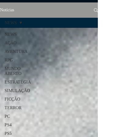
Notícias
NEWS
NEWS
AÇÃO
AVENTURA
RPG
MUNDO
ABERTO
ESTRATÉGIA
SIMULAÇÃO
FICÇÃO
TERROR
PC
PS4
PS5