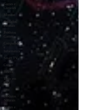
Games e
Consoles
Monitor
Cuidados
Pessoais
Produtos
Gamer
Computador
e
Informática
Smart TV
Cursos
Beleza
Tudo em
Casa
casa
Produtos
Naturais
Jardim e