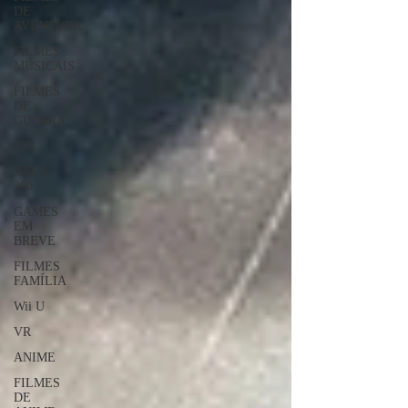
DE
AVENTURA
FILMES
MUSICAIS
FILMES
DE
GUERRA
PS3
XBOX
360
GAMES
EM
BREVE
FILMES
FAMÍLIA
Wii U
VR
ANIME
FILMES
DE