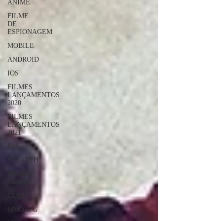
ANIME
FILME
DE
ESPIONAGEM
MOBILE
ANDROID
IOS
FILMES
LANÇAMENTOS
2020
FILMES
LANÇAMENTOS
2021
RTS
STEALTH
FILMES
Thriller
GUIAS
MMORPG