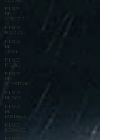
TERROR
FILMES
DE
COMÉDIA
FILMES
POLICIAL
FILMES
DE
CRIME
FILMES
FICÇÃO
FILMES
DE
MONSTROS
FILMES
DRAMA
FILMES
DE
FANTASIA
FILMES
ROMANCE
FILMES