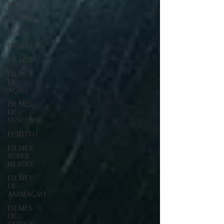
SWITCH
GUERRA
LUTA
GRATUITO
FILMES
FILMES
DE
AÇÃO
FILMES
DE
SUSPENSE
FURTIVO
FILMES
SUPER
HERÓIS
FILMES
DE
ANIMAÇÃO
FILMES
DE