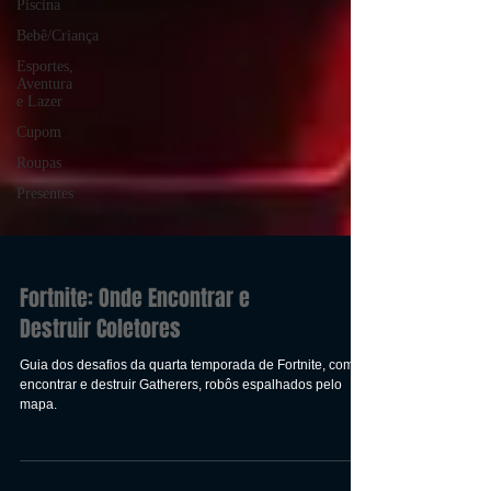
Piscina
Bebê/Criança
Esportes,
Aventura
e Lazer
Cupom
Roupas
Presentes
Fortnite: Onde Encontrar e
Destruir Coletores
Guia dos desafios da quarta temporada de Fortnite, como
encontrar e destruir Gatherers, robôs espalhados pelo
mapa.