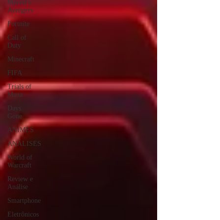
Marvel's
Avengers
Fortnite
Call of
Duty
Minecraft
FIFA
Trials of
Mana
Days
Gone
ANIMES
ANÁLISES
World of
Warcraft
Review e
Análise
Smartphone
Eletrônicos