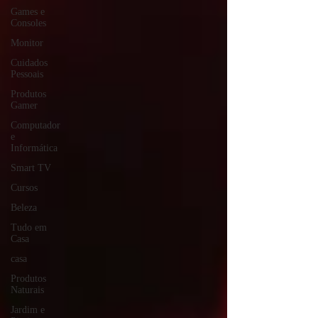
Games e
Consoles
Monitor
Cuidados
Pessoais
Produtos
Gamer
Computador
e
Informática
Smart TV
Cursos
Beleza
Tudo em
Casa
casa
Produtos
Naturais
Jardim e