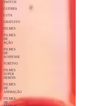
SWITCH
GUERRA
LUTA
GRATUITO
FILMES
FILMES
DE
AÇÃO
FILMES
DE
SUSPENSE
FURTIVO
FILMES
SUPER
HERÓIS
FILMES
DE
ANIMAÇÃO
FILMES
DE