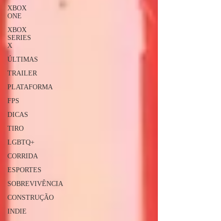
XBOX
ONE
XBOX
SERIES
X
ÚLTIMAS
TRAILER
PLATAFORMA
FPS
DICAS
TIRO
LGBTQ+
CORRIDA
ESPORTES
SOBREVIVÊNCIA
CONSTRUÇÃO
INDIE