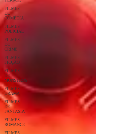
TERROR
FILMES
DE
COMÉDIA
FILMES
POLICIAL
FILMES
DE
CRIME
FILMES
FICÇÃO
FILMES
DE
MONSTROS
FILMES
DRAMA
FILMES
DE
FANTASIA
FILMES
ROMANCE
FILMES