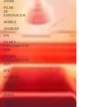
ANIME
FILME
DE
ESPIONAGEM
MOBILE
ANDROID
IOS
FILMES
LANÇAMENTOS
2020
FILMES
LANÇAMENTOS
2021
RTS
STEALTH
FILMES
Thriller
GUIAS
MMORPG