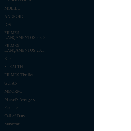
ESPIONAGEM
MOBILE
ANDROID
IOS
FILMES
LANÇAMENTOS 2020
FILMES
LANÇAMENTOS 2021
RTS
STEALTH
FILMES Thriller
GUIAS
MMORPG
Marvel's Avengers
Fortnite
Call of Duty
Minecraft