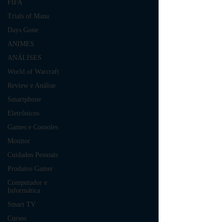
FIFA
Trials of Mana
Days Gone
ANIMES
ANÁLISES
World of Warcraft
Review e Análise
Smartphone
Eletrônicos
Games e Consoles
Monitor
Cuidados Pessoais
Produtos Gamer
Computador e
Informática
Smart TV
Cursos