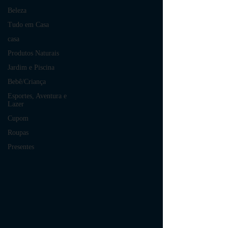
Beleza
Tudo em Casa
casa
Produtos Naturais
Jardim e Piscina
Bebê/Criança
Esportes, Aventura e
Lazer
Cupom
Roupas
Presentes