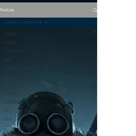
Notícias
GAMES EM BREVE
NEWS
AÇÃO
AVENTURA
RPG
MUNDO ABERTO
ESTRATÉGIA
SIMULAÇÃO
FICÇÃO
TERROR
PC
PS4
PS5