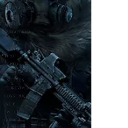
XBOX ONE
XBOX SERIES X
ÚLTIMAS
TRAILER
PLATAFORMA
FPS
DICAS
TIRO
LGBTQ+
CORRIDA
ESPORTES
SOBREVIVÊNCIA
CONSTRUÇÃO
INDIE
SWITCH
GUERRA