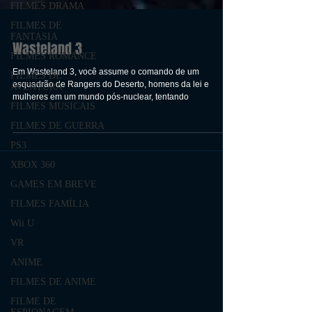
FILMES DRAMA
FILMES DE
FANTASIA
FILMES ROMANCE
FILMES DE
AVENTURA
FILMES MUSICAIS
Wasteland 3
FILMES DE GUERRA
Em Wasteland 3, você assume o comando de um
PS3
esquadrão de Rangers do Deserto, homens da lei e
mulheres em um mundo pós-nuclear, tentando
XBOX 360
GAMES EM BREVE
FILMES FAMÍLIA
Wii U
VR
ANIME
FILMES DE ANIME
FILME DE