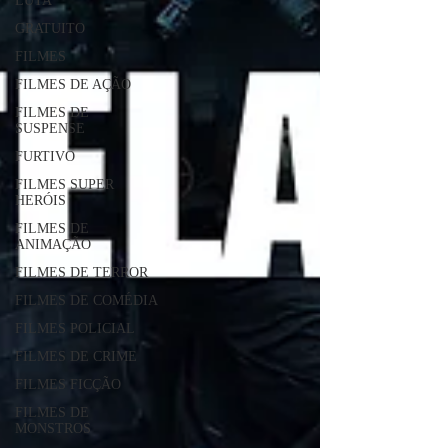
LUTA
GRATUITO
FILMES
FILMES DE AÇÃO
FILMES DE
SUSPENSE
FURTIVO
FILMES SUPER
HERÓIS
FILMES DE
ANIMAÇÃO
FILMES DE TERROR
FILMES DE COMÉDIA
FILMES POLICIAL
FILMES DE CRIME
FILMES FICÇÃO
FILMES DE
MONSTROS