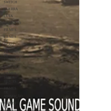
SWITCH
GUERRA
LUTA
GRATUITO
FILMES
FILMES
DE
AÇÃO
FILMES
DE
SUSPENSE
FURTIVO
FILMES
SUPER
HERÓIS
FILMES
DE
ANIMAÇÃO
FILMES
DE