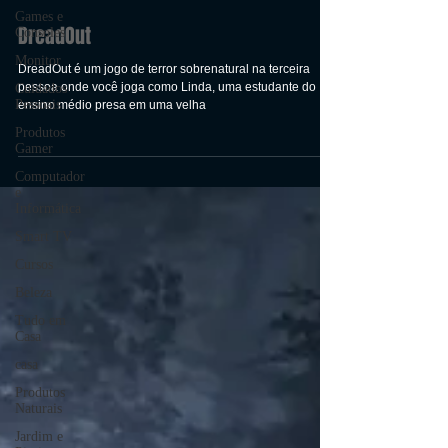
Games e
Consoles
Monitor
Cuidados
DreadOut
Pessoais
Produtos
DreadOut é um jogo de terror sobrenatural na terceira
Gamer
pessoa onde você joga como Linda, uma estudante do
Computador
ensino médio presa em uma velha
e
Informática
Smart TV
Cursos
Beleza
Tudo em
Casa
casa
Produtos
Naturais
Jardim e