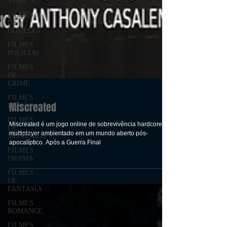
TERROR
FILMES
DE
COMÉDIA
FILMES
POLICIAL
FILMES
DE
CRIME
FILMES
FICÇÃO
FILMES
Miscreated
DE
MONSTROS
Miscreated é um jogo online de sobrevivência hardcore
FILMES
multiplayer ambientado em um mundo aberto pós-
DRAMA
apocalíptico. Após a Guerra Final
FILMES
DE
FANTASIA
FILMES
ROMANCE
FILMES