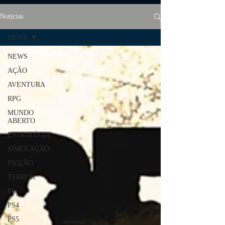
Notícias
NEWS
NEWS
AÇÃO
AVENTURA
RPG
MUNDO
ABERTO
ESTRATÉGIA
SIMULAÇÃO
FICÇÃO
TERROR
PC
PS4
PS5