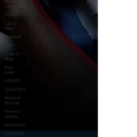
Marvel's
Avengers
Fortnite
Call of
Duty
Minecraft
FIFA
Trials of
Mana
Days
Gone
ANIMES
ANÁLISES
World of
Warcraft
Review e
Análise
Smartphone
Eletrônicos