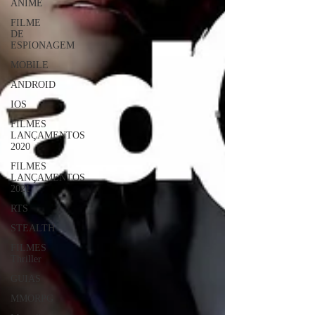
ANIME
FILME
DE
ESPIONAGEM
MOBILE
ANDROID
IOS
FILMES
LANÇAMENTOS
2020
FILMES
LANÇAMENTOS
2021
RTS
STEALTH
FILMES
Thriller
GUIAS
MMORPG