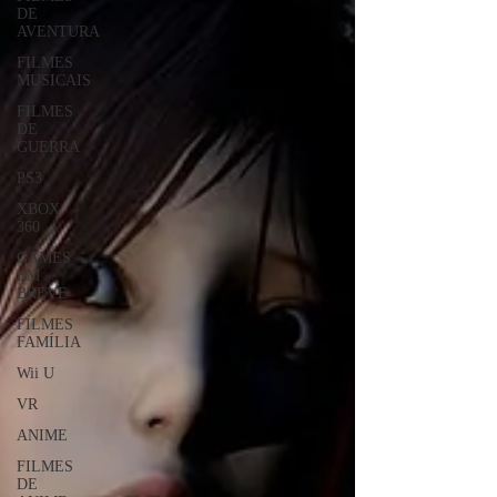
DE
AVENTURA
FILMES
MUSICAIS
FILMES
DE
GUERRA
PS3
XBOX
360
GAMES
EM
BREVE
FILMES
FAMÍLIA
Wii U
VR
ANIME
FILMES
DE