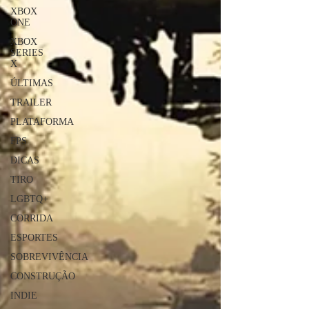
XBOX
ONE
XBOX
SERIES
X
ÚLTIMAS
TRAILER
PLATAFORMA
FPS
DICAS
TIRO
LGBTQ+
CORRIDA
ESPORTES
SOBREVIVÊNCIA
CONSTRUÇÃO
INDIE