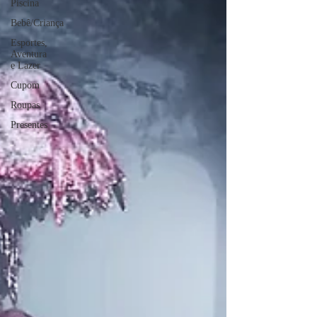
Piscina
Bebê/Criança
Esportes,
Aventura
e Lazer
Cupom
Roupas
Presentes