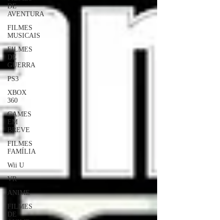
DE
AVENTURA
FILMES
MUSICAIS
FILMES
DE
GUERRA
PS3
XBOX
360
GAMES
EM
BREVE
FILMES
FAMÍLIA
Wii U
VR
ANIME
FILMES
DE