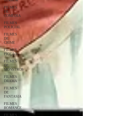
TERROR
FILMES
DE
COMÉDIA
FILMES
POLICIAL
FILMES
DE
CRIME
FILMES
FICÇÃO
FILMES
DE
MONSTROS
FILMES
DRAMA
FILMES
DE
FANTASIA
FILMES
ROMANCE
FILMES