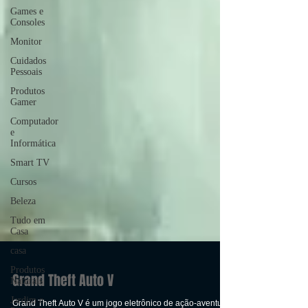
Games e
Consoles
Monitor
Cuidados
Pessoais
Produtos
Gamer
Computador
e
Informática
Smart TV
Cursos
Beleza
Tudo em
Casa
casa
Produtos
Naturais
Jardim e