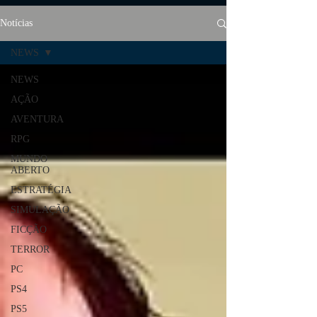
Notícias
NEWS
NEWS
AÇÃO
AVENTURA
RPG
MUNDO
ABERTO
ESTRATÉGIA
SIMULAÇÃO
FICÇÃO
TERROR
PC
PS4
PS5