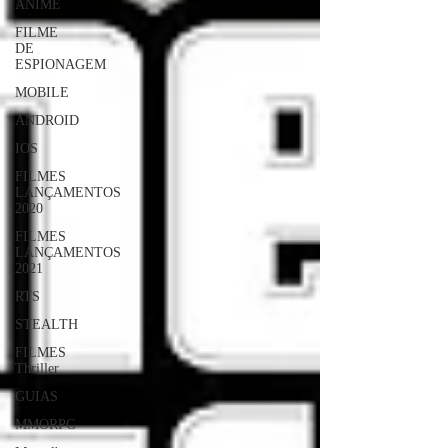
ANIME
FILME
DE
ESPIONAGEM
MOBILE
ANDROID
IOS
FILMES
LANÇAMENTOS
2020
FILMES
LANÇAMENTOS
2021
RTS
STEALTH
FILMES
Thriller
GUIAS
MMORPG