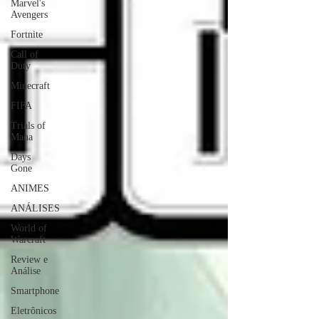
Marvel's
Avengers
Fortnite
Call of
Duty
Minecraft
FIFA
Trials of
Mana
Days
Gone
ANIMES
ANÁLISES
World of
Warcraft
Review e
Análise
Smartphone
Eletrônicos