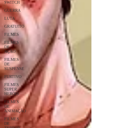
SWITCH
GUERRA
LUTA
GRATUITO
FILMES
FILMES
DE
AÇÃO
FILMES
DE
SUSPENSE
FURTIVO
FILMES
SUPER
HERÓIS
FILMES
DE
ANIMAÇÃO
FILMES
DE