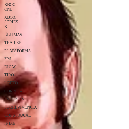
XBOX
ONE
XBOX
SERIES
X
ÚLTIMAS
TRAILER
PLATAFORMA
FPS
DICAS
TIRO
LGBTQ+
CORRIDA
ESPORTES
SOBREVIVÊNCIA
CONSTRUÇÃO
INDIE