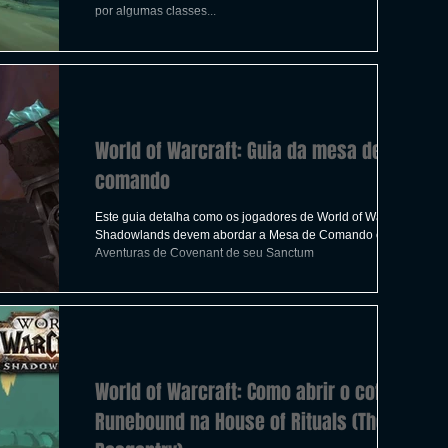
ICAS
TIRO
LGBTQ+
CORRIDA
por algumas classes...
A
CONSTRUÇÃO
INDIE
SWITCH
World of Warcraft: Guia da mesa de
UITO
FILMES
comando
Este guia detalha como os jogadores de World of Warcraft:
Shadowlands devem abordar a Mesa de Comando e
Aventuras de Covenant de seu Sanctum
World of Warcraft: Como abrir o cofre
Runebound na House of Rituals (The