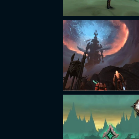
PLATAFORMA
FPS
D
ESPORTES
SOBREVIVÊNCI
GUERRA
LUTA
GRAT