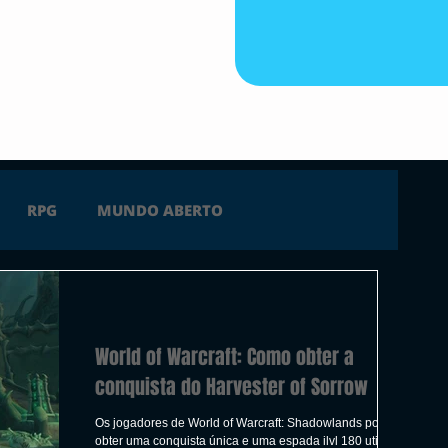
RPG
MUNDO ABERTO
FICÇÃO
TERROR
PC
PS4
World of Warcraft: Como obter a
 SERIES X
ÚLTIMAS
TRAILER
conquista do Harvester of Sorrow
Os jogadores de World of Warcraft: Shadowlands podem
obter uma conquista única e uma espada ilvl 180 utilizável