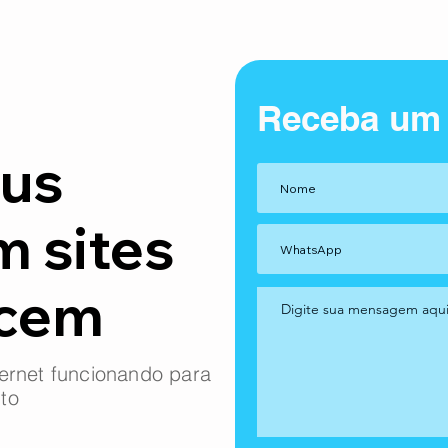
Receba um
us
m sites
ncem
ernet funcionando para
to