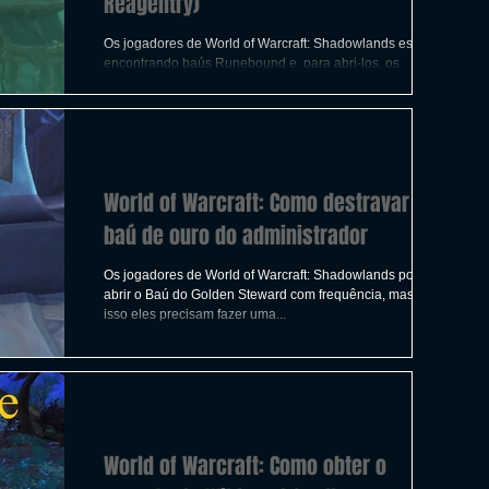
Reagentry)
Os jogadores de World of Warcraft: Shadowlands estão
encontrando baús Runebound e, para abri-los, os
jogadores devem encontrar três runas...
World of Warcraft: Como destravar o
baú de ouro do administrador
Os jogadores de World of Warcraft: Shadowlands podem
abrir o Baú do Golden Steward com frequência, mas para
isso eles precisam fazer uma...
World of Warcraft: Como obter o