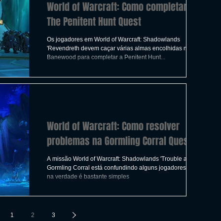
World of Warcraft: Como completar um
The Penitent Hunt Quest
Os jogadores em World of Warcraft: Shadowlands
'Revendreth devem caçar várias almas encolhidas no
Banewood para completar a Penitent Hunt...
World of Warcraft: Como resolver
problemas na Gormling Corral Quest
A missão World of Warcraft: Shadowlands 'Trouble at the
Gormling Corral está confundindo alguns jogadores, mas
na verdade é bastante simples
1
2
3