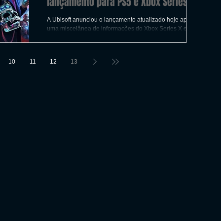
lançamento para PS5 e Xbox Series X
A Ubisoft anunciou o lançamento atualizado hoje após
uma miscelânea de informações do Xbox Series X e do
Xbox Series S. Assassin's Creed Val
10
11
12
13