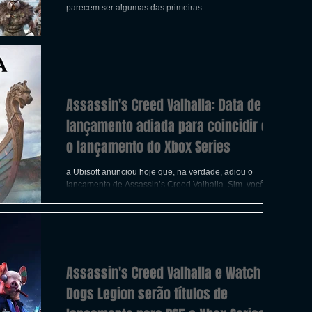
ICAS
TIRO
LGBTQ+
CORRIDA
parecem ser algumas das primeiras
A
CONSTRUÇÃO
INDIE
SWITCH
Assassin's Creed Valhalla: Data de
UITO
FILMES
lançamento adiada para coincidir com
o lançamento do Xbox Series
a Ubisoft anunciou hoje que, na verdade, adiou o
lançamento de Assassin’s Creed Valhalla. Sim, você leu
corretamente o jogo foi adiado
Assassin's Creed Valhalla e Watch
Dogs Legion serão títulos de