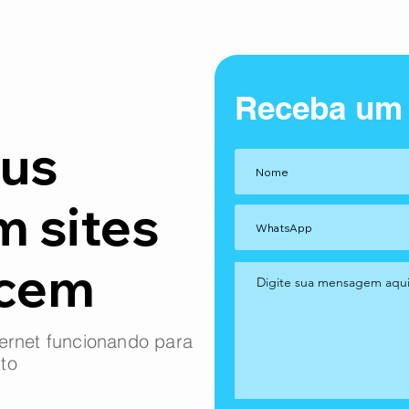
Receba um
us
m sites
ncem
ernet funcionando para
to