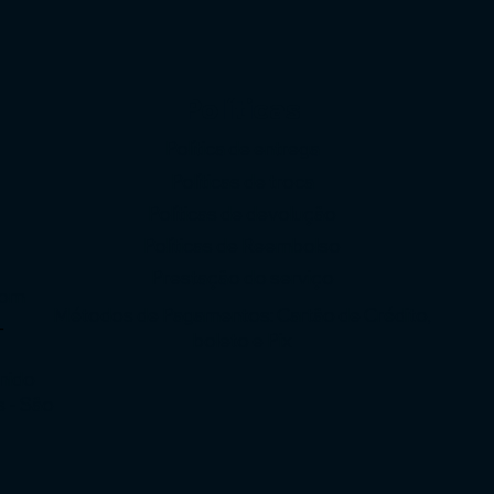
Políticas
Política de entrega
Políticas de troca
Políticas de devolução
o
Políticas de Reembolso
Prestação do serviço
com
Métodos de Pagamentos: Cartão de Crédito,
-
boleto e Pix
enido
s - São