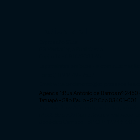
Institucional
Expressão Sites
G3 Marketing e Publicidade
Cnpj: 51.456.816/0001-65
Especialistas em Sites - ia com automaçã
Fone: (11) 91449 - 7537
Email:
wix.atendimento@expressaosites.
Agência 1:Rua Antônio de Barros nº 2450 
Tatuapé - São Paulo - SP Cep 03401-001
Agência 2: Av Alfredo Ignacio Nogueira P
nº335 Sala 706 Bairro: Residencial Aquariu
José dos Campos - SP CEP 12.246-000