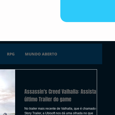
RPG
MUNDO ABERTO
FICÇÃO
TERROR
PC
PS4
Assassin's Creed Valhalla: Assista ao
 SERIES X
ÚLTIMAS
TRAILER
último Trailer do game
No trailer mais recente de Valhalla, que é chamado de
Story Trailer, a Ubisoft nos dá uma olhada no que