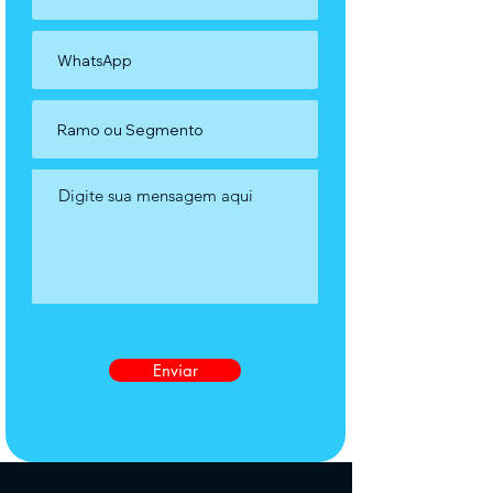
Enviar