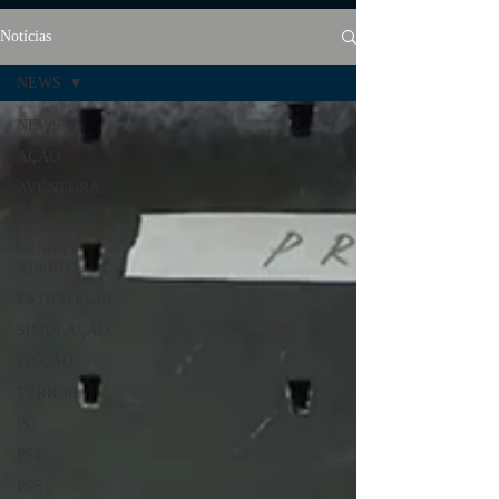
Notícias
NEWS
NEWS
AÇÃO
AVENTURA
RPG
MUNDO
ABERTO
ESTRATÉGIA
SIMULAÇÃO
FICÇÃO
TERROR
PC
PS4
PS5