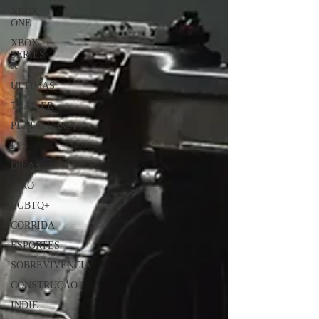
XBOX
ONE
XBOX
SERIES
X
ÚLTIMAS
TRAILER
PLATAFORMA
FPS
DICAS
TIRO
LGBTQ+
CORRIDA
ESPORTES
SOBREVIVÊNCIA
CONSTRUÇÃO
INDIE