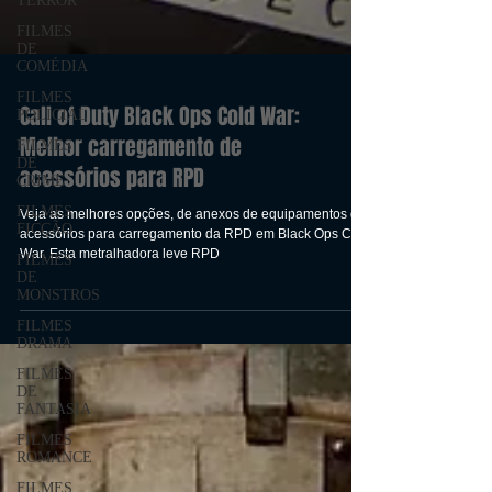
TERROR
FILMES
DE
COMÉDIA
FILMES
POLICIAL
FILMES
Call of Duty Black Ops Cold War:
DE
CRIME
Melhor carregamento de
FILMES
acessórios para RPD
FICÇÃO
FILMES
Veja as melhores opções, de anexos de equipamentos de
DE
acessórios para carregamento da RPD em Black Ops Cold
MONSTROS
War. Esta metralhadora leve RPD
FILMES
DRAMA
FILMES
DE
FANTASIA
FILMES
ROMANCE
FILMES