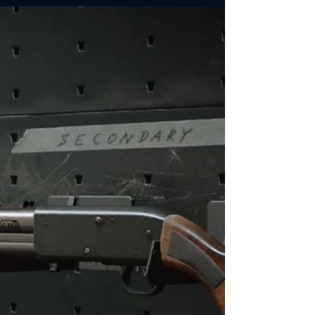
5 melhores carregamentos de
acessórios para AK-47
Veja as melhores opções de anexos, para carregamento
do AK-47 em Black Ops Cold War . Veja as opções de
precisão, competitivo, longo alcance