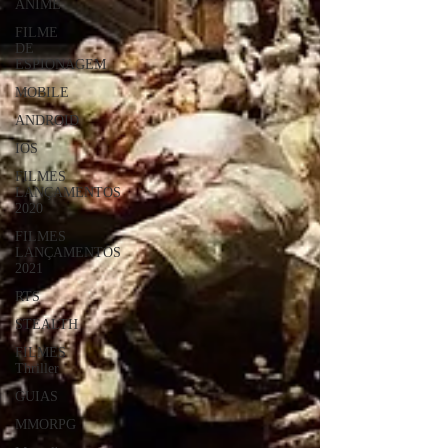
ANIME
FILME
DE
ESPIONAGEM
MOBILE
ANDROID
IOS
FILMES
LANÇAMENTOS
2020
FILMES
LANÇAMENTOS
2021
RTS
STEALTH
FILMES
Thriller
GUIAS
MMORPG