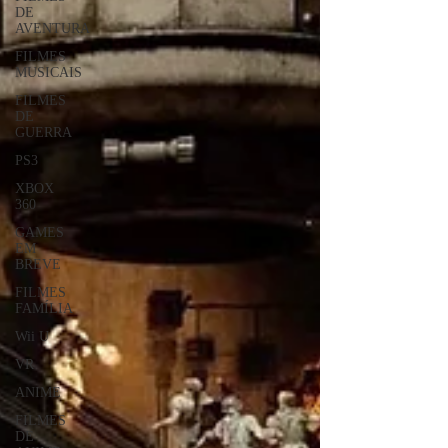
DE
AVENTURA
FILMES
MUSICAIS
FILMES
DE
GUERRA
PS3
XBOX
360
GAMES
EM
BREVE
FILMES
FAMÍLIA
Wii U
VR
ANIME
FILMES
DE