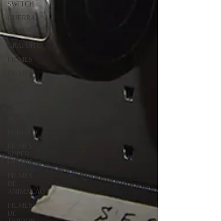
SWITCH
GUERRA
LUTA
GRATUITO
FILMES
FILMES
DE
AÇÃO
FILMES
DE
SUSPENSE
FURTIVO
FILMES
SUPER
HERÓIS
FILMES
DE
ANIMAÇÃO
FILMES
DE