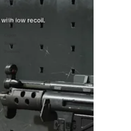
Piscina
Bebê/Criança
Esportes,
Aventura
e Lazer
Cupom
Roupas
Presentes