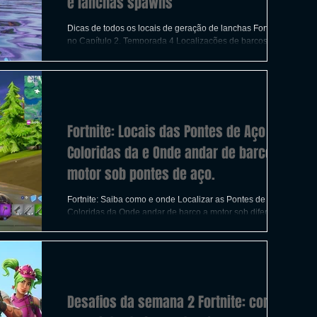
e lanchas spawns
Dicas de todos os locais de geração de lanchas Fortnite
no Capítulo 2, Temporada 4 Localizações de barcos a
motor Fortnite: Onde encontrar
Fortnite: Locais das Pontes de Aço
Coloridas da e Onde andar de barco a
motor sob pontes de aço.
Fortnite: Saiba como e onde Localizar as Pontes de Aço
Coloridas da Onde andar de barco a motor sob diferentes
pontes de aço e de cores
Desafios da semana 2 Fortnite: como