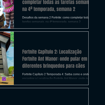
completar todas as tarefas semanais,
na 4ª temporada, semana 2
Desafios da semana 2 Fortnite: como completar todas as
tarefas semanais, na 4ª temporada, semana 2
Fortnite Capítulo 2: Localização
Fortnite Ant Manor: onde pular em
diferentes brinquedos para cães
Fortnite Capítulo 2 Temporada 4: Saiba como e onde
encontrar a Localização Fortnite Ant Manor: onde pular
em diferentes brinquedos para cães