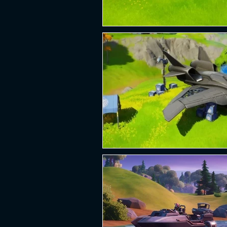
PLATAFORMA
FPS
D
ESPORTES
SOBREVIVÊNCI
GUERRA
LUTA
GRAT