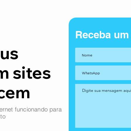
Receba um
us
m sites
ncem
ernet funcionando para
to