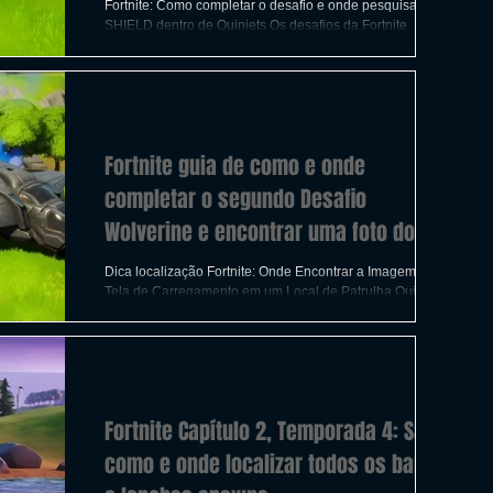
ICAS
TIRO
LGBTQ+
CORRIDA
Fortnite: Como completar o desafio e onde pesquisar baús
SHIELD dentro de Quinjets Os desafios da Fortnite
Semana 2 estão aqui, desta vez
A
CONSTRUÇÃO
INDIE
SWITCH
Fortnite guia de como e onde
UITO
FILMES
completar o segundo Desafio
Wolverine e encontrar uma foto do
Quinjet
Dica localização Fortnite: Onde Encontrar a Imagem da
Tela de Carregamento em um Local de Patrulha Quinjet
Este guia detalha como completar
Fortnite Capítulo 2, Temporada 4: Saiba
como e onde localizar todos os barcos