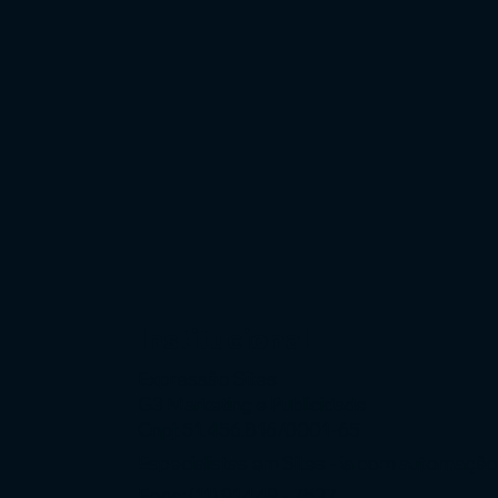
Institucional
Expressão Sites
G3 Marketing e Publicidade
Cnpj: 51.456.816/0001-65
Especialistas em Sites - ia com automaçã
Fone: (11) 91449 - 7537