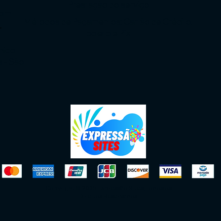
Prestação do serviço
com
Métodos de Pagamentos: Cartão de Crédito,
-
boleto e Pix
enido
s - São
Copyright © 2025 Expressão Sites, Todos os
Direitos Reservados.