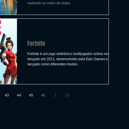
ICAS
TIRO
LGBTQ+
CORRIDA
nadando ao redor do mapa
A
CONSTRUÇÃO
INDIE
SWITCH
Fortnite
UITO
FILMES
Fortnite é um jogo eletrônico multijogador online revelado
lançado em 2011, desenvolvido pela Epic Games e
lançado como diferentes modos
43
44
45
46