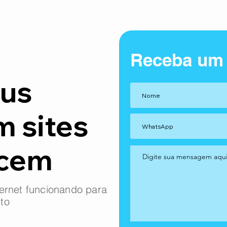
Receba um
us
m sites
ncem
ernet funcionando para
to