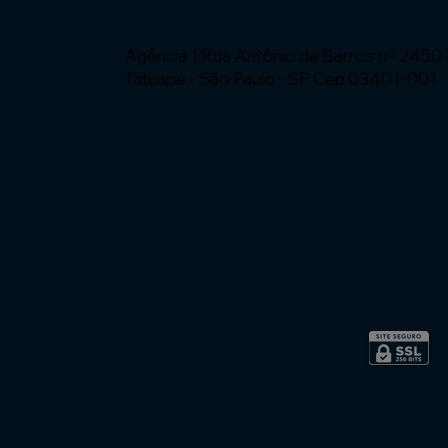
Email:
wix.atendimento@expressaosites.
Agência 1:Rua Antônio de Barros nº 2450 
Tatuapé - São Paulo - SP Cep 03401-001
Agência 2: Av Alfredo Ignacio Nogueira P
nº335 Sala 706 Bairro: Residencial Aquariu
José dos Campos - SP CEP 12.246-000