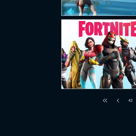
PLATAFORMA
FPS
D
ESPORTES
SOBREVIVÊNCI
GUERRA
LUTA
GRAT
42