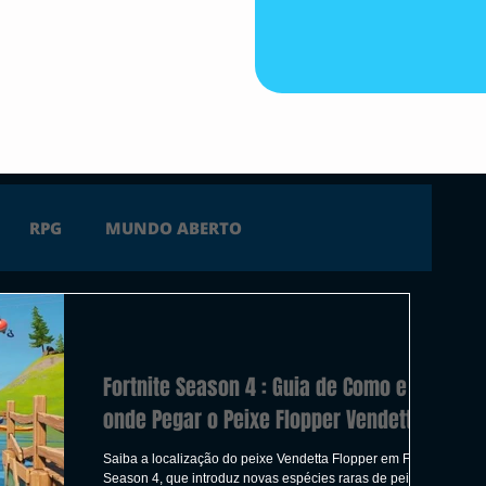
RPG
MUNDO ABERTO
FICÇÃO
TERROR
PC
PS4
Fortnite Season 4 : Guia de Como e
 SERIES X
ÚLTIMAS
TRAILER
onde Pegar o Peixe Flopper Vendetta
Saiba a localização do peixe Vendetta Flopper em Fortnite
Season 4, que introduz novas espécies raras de peixes