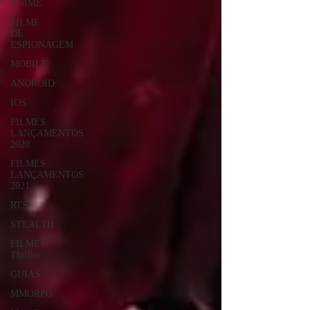
ANIME
FILME
DE
ESPIONAGEM
MOBILE
ANDROID
IOS
FILMES
LANÇAMENTOS
2020
FILMES
LANÇAMENTOS
2021
RTS
STEALTH
FILMES
Thriller
GUIAS
MMORPG