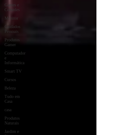
Games e
Consoles
Monitor
Cuidados
Pessoais
Produtos
Gamer
Computador
e
Informática
Smart TV
Cursos
Beleza
Tudo em
Casa
casa
Produtos
Naturais
Jardim e