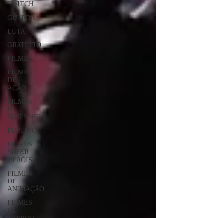
SWITCH
GUERRA
LUTA
GRATUITO
FILMES
FILMES
DE
AÇÃO
FILMES
DE
SUSPENSE
FURTIVO
FILMES
SUPER
HERÓIS
FILMES
DE
ANIMAÇÃO
FILMES
DE