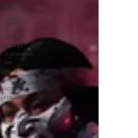
XBOX
ONE
XBOX
SERIES
X
ÚLTIMAS
TRAILER
PLATAFORMA
FPS
DICAS
TIRO
LGBTQ+
CORRIDA
ESPORTES
SOBREVIVÊNCIA
CONSTRUÇÃO
INDIE