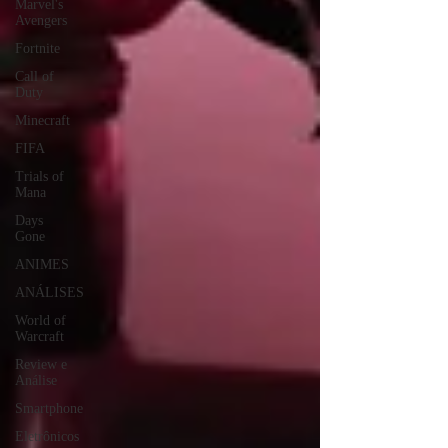
Marvel's
Avengers
Fortnite
Call of
Duty
Minecraft
FIFA
Trials of
Mana
Days
Gone
ANIMES
ANÁLISES
World of
Warcraft
Review e
Análise
Smartphone
Eletrônicos