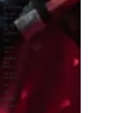
DE
AVENTURA
FILMES
MUSICAIS
FILMES
DE
GUERRA
PS3
XBOX
360
GAMES
EM
BREVE
FILMES
FAMÍLIA
Wii U
VR
ANIME
FILMES
DE