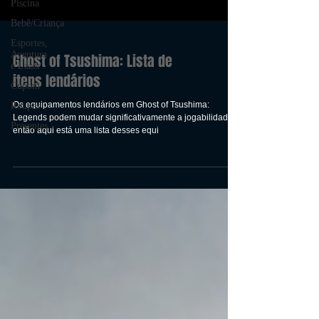
Piscina
Bebê/Criança
Esportes,
Aventura
e Lazer
Ghost of Tsushima: Lista de
Cupom
itens lendários
Roupas
Presentes
Os equipamentos lendários em Ghost of Tsushima:
Legends podem mudar significativamente a jogabilidade,
então aqui está uma lista desses equi