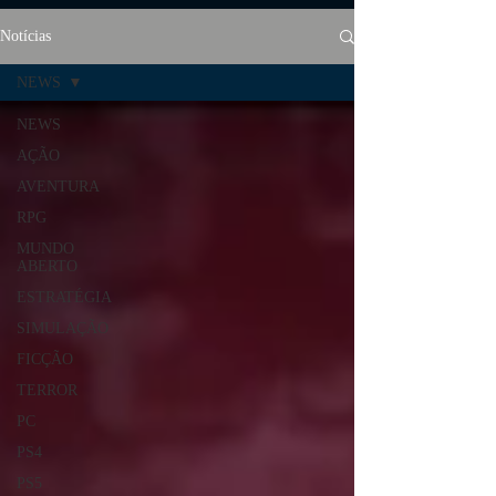
Notícias
NEWS
NEWS
AÇÃO
AVENTURA
RPG
MUNDO
ABERTO
ESTRATÉGIA
SIMULAÇÃO
FICÇÃO
TERROR
PC
PS4
PS5