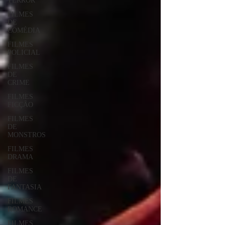
TERROR
FILMES
DE
COMÉDIA
FILMES
POLICIAL
FILMES
DE
CRIME
FILMES
FICÇÃO
FILMES
DE
MONSTROS
FILMES
DRAMA
FILMES
DE
FANTASIA
FILMES
ROMANCE
FILMES