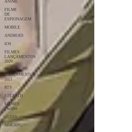
ANIME
FILME
DE
ESPIONAGEM
MOBILE
ANDROID
IOS
FILMES
LANÇAMENTOS
2020
FILMES
LANÇAMENTOS
2021
RTS
STEALTH
FILMES
Thriller
GUIAS
MMORPG