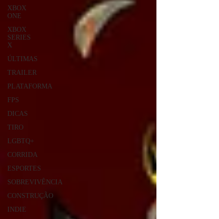
XBOX
ONE
XBOX
SERIES
X
ÚLTIMAS
TRAILER
PLATAFORMA
FPS
DICAS
TIRO
LGBTQ+
CORRIDA
ESPORTES
SOBREVIVÊNCIA
CONSTRUÇÃO
INDIE