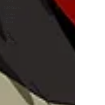
Piscina
Bebê/Criança
Esportes,
Aventura
e Lazer
Cupom
Roupas
Presentes