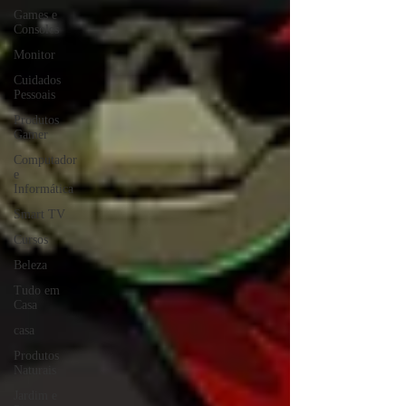
Games e
Consoles
Monitor
Cuidados
Pessoais
Produtos
Gamer
Computador
e
Informática
Smart TV
Cursos
Beleza
Tudo em
Casa
casa
Produtos
Naturais
Jardim e