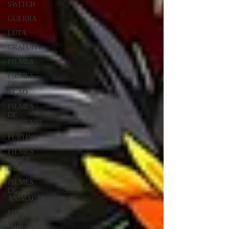
SWITCH
GUERRA
LUTA
GRATUITO
FILMES
FILMES
DE
AÇÃO
FILMES
DE
SUSPENSE
FURTIVO
FILMES
SUPER
HERÓIS
FILMES
DE
ANIMAÇÃO
FILMES
DE