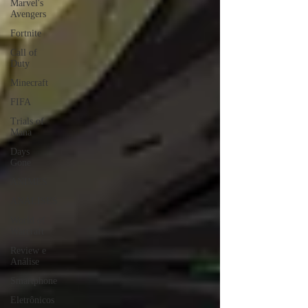
Marvel's
Avengers
Fortnite
Call of
Duty
Minecraft
FIFA
Trials of
Mana
Days
Gone
ANIMES
ANÁLISES
World of
Warcraft
Review e
Análise
Smartphone
Eletrônicos