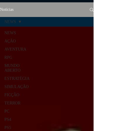
Notícias
NEWS
NEWS
AÇÃO
AVENTURA
RPG
MUNDO
ABERTO
ESTRATÉGIA
SIMULAÇÃO
FICÇÃO
TERROR
PC
PS4
PS5