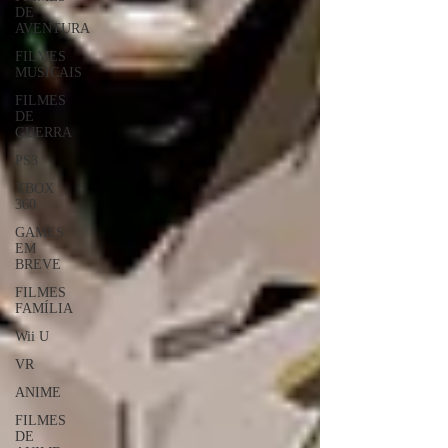
DE
AVENTURA
FILMES
MUSICAIS
FILMES
DE
GUERRA
PS3
XBOX
360
GAMES
EM
BREVE
FILMES
FAMÍLIA
Wii U
VR
ANIME
FILMES
DE