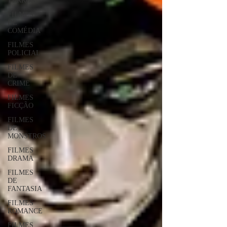
TERROR
FILMES
DE
COMÉDIA
FILMES
POLICIAL
FILMES
DE
CRIME
FILMES
FICÇÃO
FILMES
DE
MONSTROS
FILMES
DRAMA
FILMES
DE
FANTASIA
FILMES
ROMANCE
FILMES