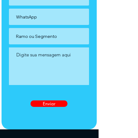
Enviar