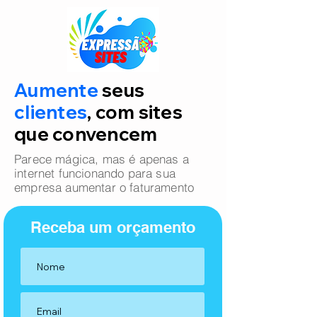
Aumente
seus
clientes
, com sites
que convencem
Parece mágica, mas é apenas a
internet funcionando para sua
empresa aumentar o faturamento
Receba um orçamento