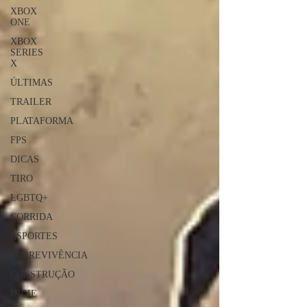
XBOX
ONE
XBOX
SERIES
X
ÚLTIMAS
TRAILER
PLATAFORMA
FPS
DICAS
TIRO
LGBTQ+
CORRIDA
ESPORTES
SOBREVIVÊNCIA
CONSTRUÇÃO
INDIE