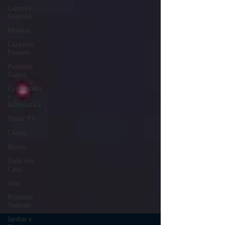
Games e
Consoles
Monitor
Cuidados
Pessoais
Produtos
Gamer
Computador
e
Informática
Smart TV
Cursos
Beleza
Tudo em
Casa
casa
Produtos
Naturais
Jardim e