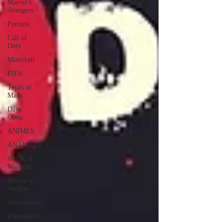
Marvel's
Avengers
Fortnite
Call of
Duty
Minecraft
FIFA
Trials of
Mana
Days
Gone
ANIMES
ANÁLISES
World of
Warcraft
Review e
Análise
Smartphone
Eletrônicos