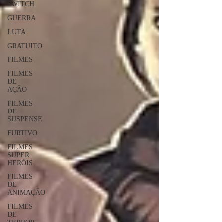
SWITCH
GUERRA
LUTA
GRATUITO
FILMES
FILMES
DE
AÇÃO
FILMES
DE
SUSPENSE
FURTIVO
FILMES
SUPER
HERÓIS
FILMES
DE
ANIMAÇÃO
FILMES
DE