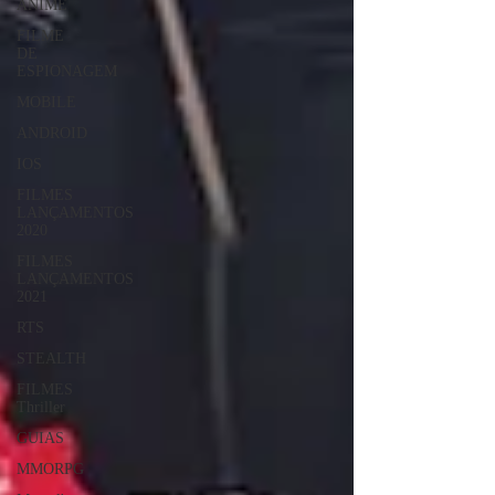
ANIME
FILME
DE
ESPIONAGEM
MOBILE
ANDROID
IOS
FILMES
LANÇAMENTOS
2020
FILMES
LANÇAMENTOS
2021
RTS
STEALTH
FILMES
Thriller
GUIAS
MMORPG