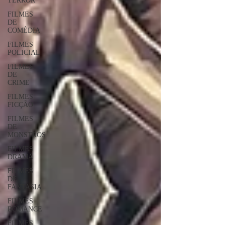
TERROR
FILMES
DE
COMÉDIA
FILMES
POLICIAL
FILMES
DE
CRIME
FILMES
FICÇÃO
FILMES
DE
MONSTROS
FILMES
DRAMA
FILMES
DE
FANTASIA
FILMES
ROMANCE
FILMES