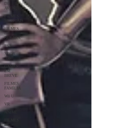
DE
AVENTURA
FILMES
MUSICAIS
FILMES
DE
GUERRA
PS3
XBOX
360
GAMES
EM
BREVE
FILMES
FAMÍLIA
Wii U
VR
ANIME
FILMES
DE