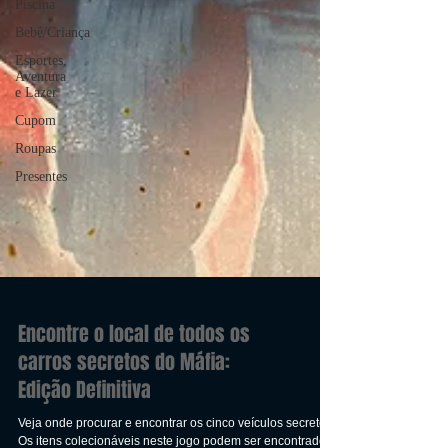
Piscina
Bebê/Criança
Esportes,
Aventura
e Lazer
Cupom
Roupas
Presentes