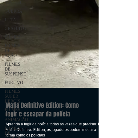
SWITCH
GUERRA
LUTA
GRATUITO
FILMES
FILMES
DE
AÇÃO
FILMES
DE
SUSPENSE
FURTIVO
FILMES
SUPER
HERÓIS
FILMES
DE
Mafia Definitive Edition: Como
ANIMAÇÃO
fugir e escapar da polícia
FILMES
DE