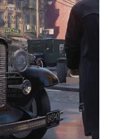
DE
AVENTURA
FILMES
MUSICAIS
FILMES
DE
GUERRA
PS3
XBOX
360
GAMES
EM
BREVE
FILMES
FAMÍLIA
Wii U
VR
ANIME
FILMES
DE