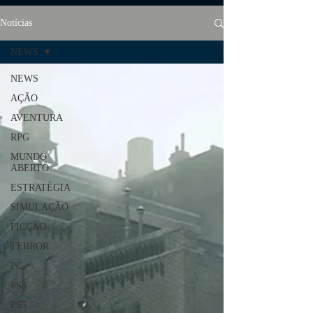
Notícias
NEWS
NEWS
AÇÃO
AVENTURA
RPG
MUNDO
ABERTO
ESTRATÉGIA
SIMULAÇÃO
FICÇÃO
TERROR
PC
PS4
PS5