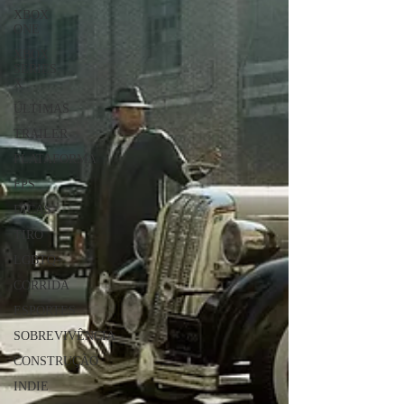
XBOX
ONE
XBOX
SERIES
X
ÚLTIMAS
TRAILER
PLATAFORMA
FPS
DICAS
TIRO
LGBTQ+
CORRIDA
ESPORTES
SOBREVIVÊNCIA
CONSTRUÇÃO
INDIE