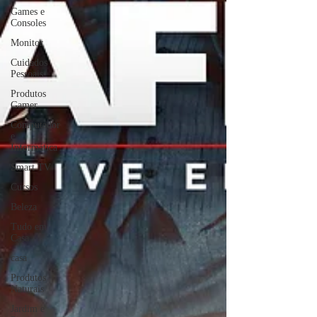
Games e
Consoles
Monitor
Cuidados
Pessoais
Produtos
Gamer
Computador
e
Informática
Smart TV
Cursos
Beleza
Tudo em
Casa
casa
Produtos
Naturais
Jardim e