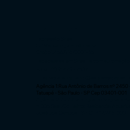
Institucional
Expressão Sites
G3 Marketing e Publicidade
Cnpj: 51.456.816/0001-65
Especialistas em Sites - ia com automaçã
Fone: (11) 91449 - 7537
Email:
wix.atendimento@expressaosites.
Agência 1:Rua Antônio de Barros nº 2450 
Tatuapé - São Paulo - SP Cep 03401-001
Agência 2: Av Alfredo Ignacio Nogueira P
nº335 Sala 706 Bairro: Residencial Aquariu
José dos Campos - SP CEP 12.246-000