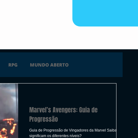
RPG
MUNDO ABERTO
FICÇÃO
TERROR
PC
PS4
Marvel’s Avengers: Guia de
 SERIES X
ÚLTIMAS
TRAILER
Progressão
Guia de Progressão de Vingadores da Marvel Saiba o que
significam os diferentes níveis?