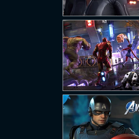
PLATAFORMA
FPS
D
ESPORTES
SOBREVIVÊNCI
GUERRA
LUTA
GRAT