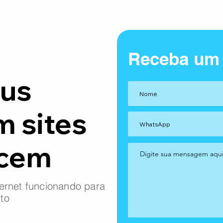
Receba um
us
m sites
ncem
ernet funcionando para
to