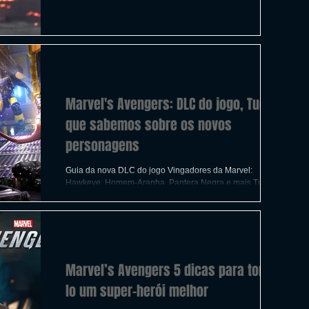
ICAS
TIRO
LGBTQ+
CORRIDA
A
CONSTRUÇÃO
INDIE
SWITCH
Marvel's Avengers: DLC do jogo, Tudo o
UITO
FILMES
que sabemos sobre os novos
personagens
Guia da nova DLC do jogo Vingadores da Marvel:
Hawkeye, Homem-Aranha, Pantera Negra e mais Tudo o
que sabemos até agora, sobre a nova DLC.
Marvel’s Avengers 5 dicas para torná-
lo um super-herói melhor