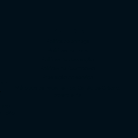
Políticas
Política de entrega
Políticas de troca
Políticas de devolução
o
Políticas de Reembolso
Prestação do serviço
com
Métodos de Pagamentos: Cartão de Crédito,
-
boleto e Pix
enido
s - São