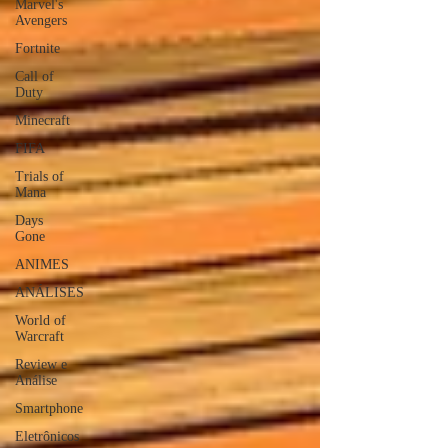
Marvel's
Avengers
Fortnite
Call of
Duty
Minecraft
FIFA
Trials of
Mana
Days
Gone
ANIMES
ANÁLISES
World of
Warcraft
Review e
Análise
Smartphone
Eletrônicos