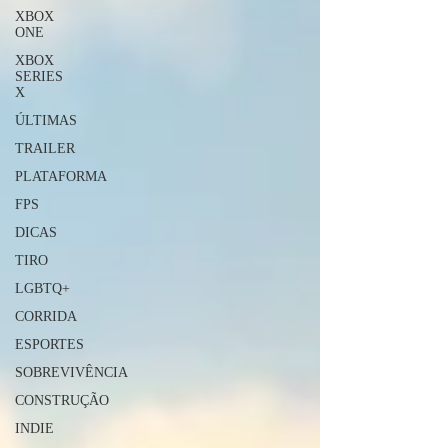
XBOX
ONE
XBOX
SERIES
X
ÚLTIMAS
TRAILER
PLATAFORMA
FPS
DICAS
TIRO
LGBTQ+
CORRIDA
ESPORTES
SOBREVIVÊNCIA
CONSTRUÇÃO
INDIE