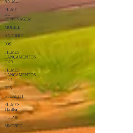
ANIME
FILME
DE
ESPIONAGEM
MOBILE
ANDROID
IOS
FILMES
LANÇAMENTOS
2020
FILMES
LANÇAMENTOS
2021
RTS
STEALTH
FILMES
Thriller
GUIAS
MMORPG