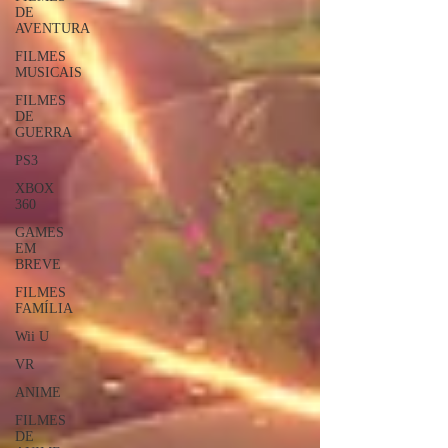
DE
AVENTURA
FILMES
MUSICAIS
FILMES
DE
GUERRA
PS3
XBOX
360
GAMES
EM
BREVE
FILMES
FAMÍLIA
Wii U
VR
ANIME
FILMES
DE