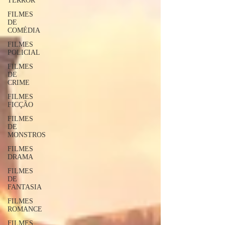
TERROR
FILMES
DE
COMÉDIA
FILMES
POLICIAL
FILMES
DE
CRIME
FILMES
FICÇÃO
FILMES
DE
MONSTROS
FILMES
DRAMA
FILMES
DE
FANTASIA
FILMES
ROMANCE
FILMES