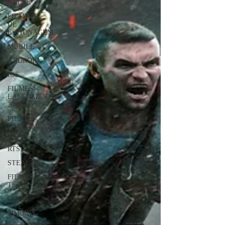
ANIME
FILME
DE
ESPIONAGEM
MOBILE
ANDROID
IOS
FILMES
LANÇAMENTOS
2020
FILMES
LANÇAMENTOS
2021
RTS
STEALTH
FILMES
Thriller
GUIAS
MMORPG