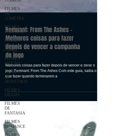
TERROR
FILMES
DE
COMÉDIA
FILMES
POLICIAL
Remnant: From The Ashes -
FILMES
DE
Melhores coisas para fazer
CRIME
depois de vencer a campanha
FILMES
FICÇÃO
do jogo
FILMES
Melhores coisas para fazer depois de vencer e zerar o
DE
MONSTROS
jogo Remnant: From The Ashes Com este guia, saiba o
que fazer quando terminarem a
FILMES
DRAMA
FILMES
DE
FANTASIA
FILMES
ROMANCE
FILMES