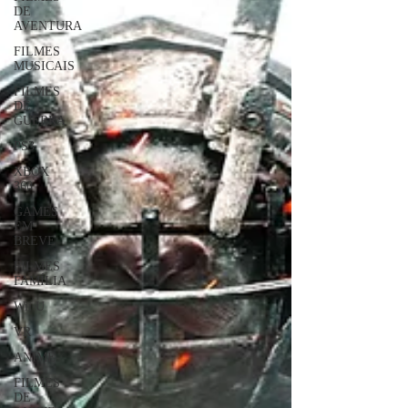
DE
AVENTURA
FILMES
MUSICAIS
FILMES
DE
GUERRA
PS3
XBOX
360
GAMES
EM
BREVE
FILMES
FAMÍLIA
Wii U
VR
ANIME
FILMES
DE