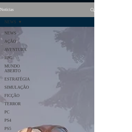
Notícias
NEWS
NEWS
AÇÃO
AVENTURA
RPG
MUNDO
ABERTO
ESTRATÉGIA
SIMULAÇÃO
FICÇÃO
TERROR
PC
PS4
PS5