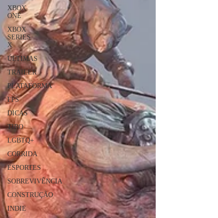
XBOX
ONE
XBOX
SERIES
X
ÚLTIMAS
TRAILER
PLATAFORMA
FPS
DICAS
TIRO
LGBTQ+
CORRIDA
ESPORTES
SOBREVIVÊNCIA
CONSTRUÇÃO
INDIE