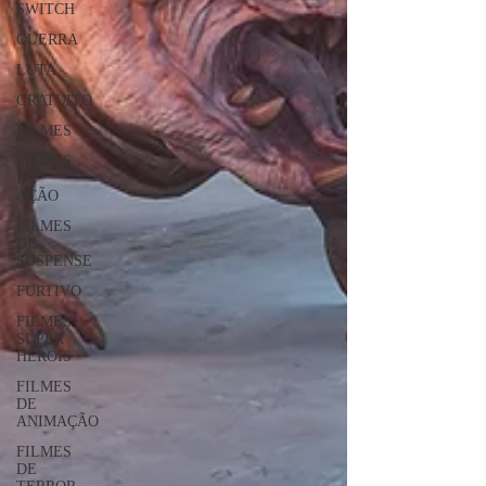
SWITCH
GUERRA
LUTA
GRATUITO
FILMES
FILMES
DE
AÇÃO
FILMES
DE
SUSPENSE
FURTIVO
FILMES
SUPER
HERÓIS
FILMES
DE
ANIMAÇÃO
FILMES
DE