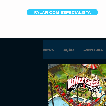
FALAR COM ESPECIALISTA
NEWS
AÇÃO
AVENTURA
ESTRATÉGIA
SIMULAÇÃO
PS5
XBOX ONE
XBOX