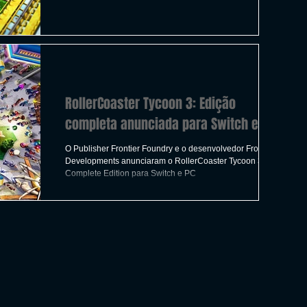
ICAS
TIRO
LGBTQ+
CORRIDA
A
CONSTRUÇÃO
INDIE
SWITCH
RollerCoaster Tycoon 3: Edição
UITO
FILMES
completa anunciada para Switch e PC
O Publisher Frontier Foundry e o desenvolvedor Frontier
Developments anunciaram o RollerCoaster Tycoon 3:
Complete Edition para Switch e PC