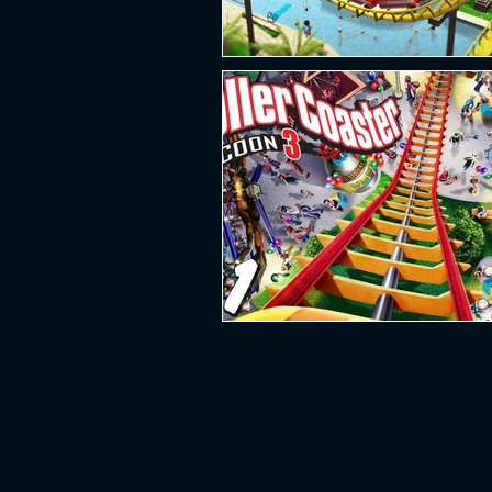
PLATAFORMA
FPS
D
ESPORTES
SOBREVIVÊNCI
GUERRA
LUTA
GRAT