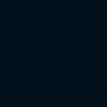
Institucional
Expressão Sites
G3 Marketing e Publicidade
Cnpj: 51.456.816/0001-65
Especialistas em Sites - ia com automaçã
Fone: (11) 91449 - 7537
Email:
wix.atendimento@expressaosites.