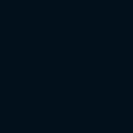
Políticas
Política de entrega
Políticas de troca
Políticas de devolução
o
Políticas de Reembolso
Prestação do serviço
com