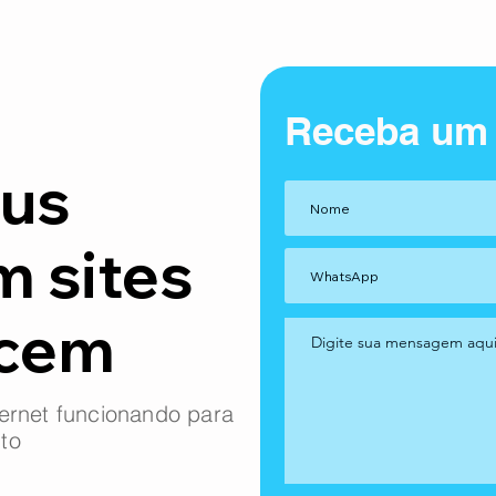
Receba um
us
m sites
ncem
ernet funcionando para
to