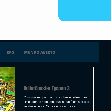
RPG
MUNDO ABERTO
FICÇÃO
TERROR
PC
PS4
RollerCoaster Tycoon 3
 SERIES X
ÚLTIMAS
TRAILER
Construa seu parque dos sonhos e redescubra o
simulador de montanha-russa que é um sucesso de
vendas e crítica. Sinta a emoção deste