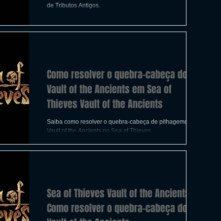
ICAS
TIRO
LGBTQ+
CORRIDA
de Tributos Antigos.
A
CONSTRUÇÃO
INDIE
SWITCH
Como resolver o quebra-cabeça do
UITO
FILMES
Vault of the Ancients em Sea of ​​
Thieves Vault of the Ancients
Saiba como resolver o quebra-cabeça de pilhagemdo
Vault of the Ancients no Sea of ​​Thieves
Sea of ​​Thieves Vault of the Ancients:
Como resolver o quebra-cabeça do