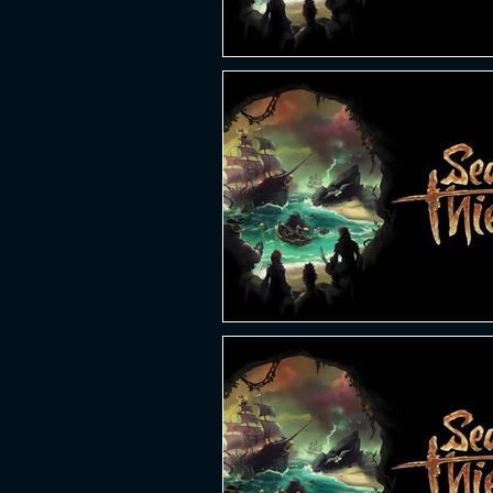
PLATAFORMA
FPS
D
ESPORTES
SOBREVIVÊNCI
GUERRA
LUTA
GRAT