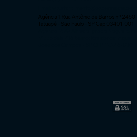
Email:
wix.atendimento@expressaosites.
Agência 1:Rua Antônio de Barros nº 2450 
Tatuapé - São Paulo - SP Cep 03401-001
Agência 2: Av Alfredo Ignacio Nogueira P
nº335 Sala 706 Bairro: Residencial Aquariu
José dos Campos - SP CEP 12.246-000