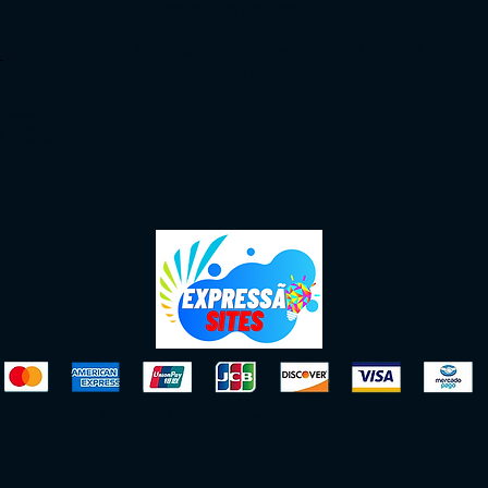
Prestação do serviço
com
Métodos de Pagamentos: Cartão de Crédito,
-
boleto e Pix
enido
s - São
Copyright © 2025 Expressão Sites, Todos os
Direitos Reservados.