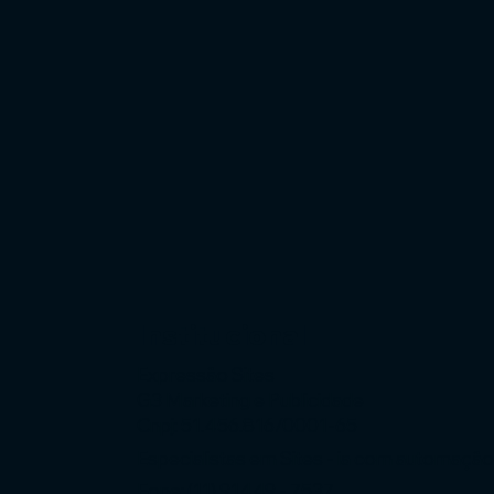
Institucional
Expressão Sites
G3 Marketing e Publicidade
Cnpj: 51.456.816/0001-65
Especialistas em Sites - ia com automaçã
Fone: (11) 91449 - 7537