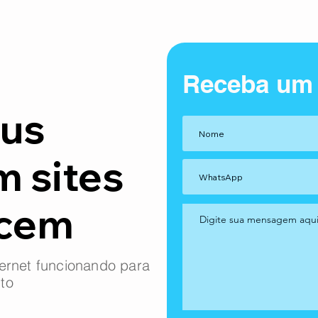
Receba um
us
m sites
ncem
ernet funcionando para
to