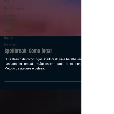
Piscina
Bebê/Criança
Esportes,
Aventura
e Lazer
Cupom
Roupas
Presentes
Spellbreak: Como jogar
Guia Básico de como jogar Spellbreak, uma batalha real
baseada em combates mágicos carregados de elementos.
Método de ataques e defesa.