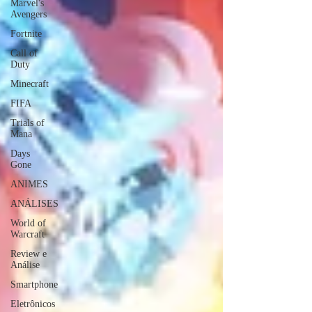
Marvel's
Avengers
Fortnite
Call of
Duty
Minecraft
FIFA
Trials of
Mana
Days
Gone
ANIMES
ANÁLISES
World of
Warcraft
Review e
Análise
Smartphone
Eletrônicos