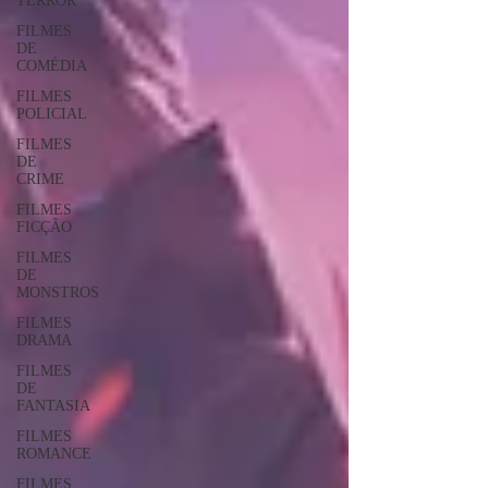
TERROR
FILMES
DE
COMÉDIA
FILMES
POLICIAL
FILMES
DE
CRIME
FILMES
FICÇÃO
FILMES
DE
MONSTROS
FILMES
DRAMA
FILMES
DE
FANTASIA
FILMES
ROMANCE
FILMES