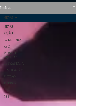
Notícias
NEWS
NEWS
AÇÃO
AVENTURA
RPG
MUNDO
ABERTO
ESTRATÉGIA
SIMULAÇÃO
FICÇÃO
TERROR
PC
PS4
PS5