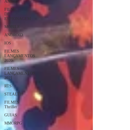
ANIME
FILME
DE
ESPIONAGEM
MOBILE
ANDROID
IOS
FILMES
LANÇAMENTOS
2020
FILMES
LANÇAMENTOS
2021
RTS
STEALTH
FILMES
Thriller
GUIAS
MMORPG