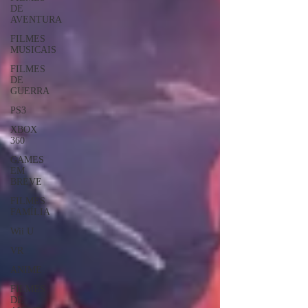
DE
AVENTURA
FILMES
MUSICAIS
FILMES
DE
GUERRA
PS3
XBOX
360
GAMES
EM
BREVE
FILMES
FAMÍLIA
Wii U
VR
ANIME
FILMES
DE