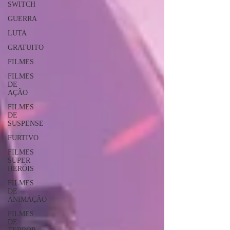
SWITCH
GUERRA
LUTA
GRATUITO
FILMES
FILMES
DE
AÇÃO
FILMES
DE
SUSPENSE
FURTIVO
FILMES
SUPER
HERÓIS
FILMES
DE
ANIMAÇÃO
FILMES
DE