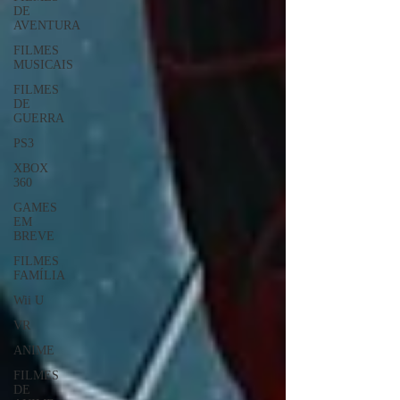
DE
AVENTURA
FILMES
MUSICAIS
FILMES
DE
GUERRA
PS3
XBOX
360
GAMES
EM
BREVE
FILMES
FAMÍLIA
Wii U
VR
ANIME
FILMES
DE