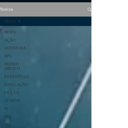
Notícias
NEWS
NEWS
AÇÃO
AVENTURA
RPG
MUNDO
ABERTO
ESTRATÉGIA
SIMULAÇÃO
FICÇÃO
TERROR
PC
PS4
PS5