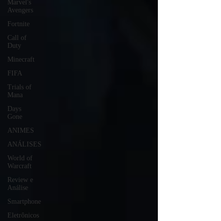
Marvel's
Avengers
Fortnite
Call of
Duty
Minecraft
FIFA
Trials of
Mana
Days
Gone
ANIMES
ANÁLISES
World of
Warcraft
Review e
Análise
Smartphone
Eletrônicos