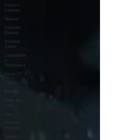
Games e
Consoles
Monitor
Cuidados
Pessoais
Produtos
Gamer
Computador
e
Informática
Smart TV
Cursos
Beleza
Tudo em
Casa
casa
Produtos
Naturais
Jardim e