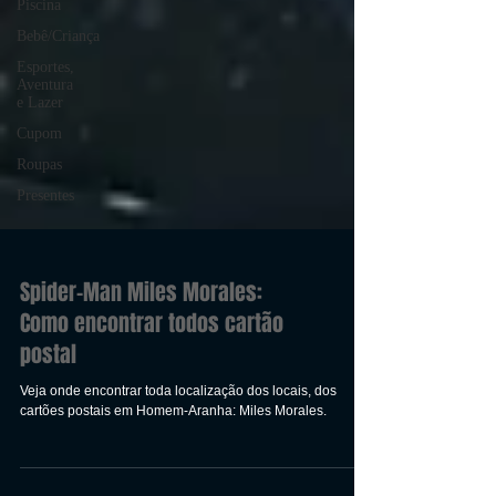
Piscina
Bebê/Criança
Esportes,
Aventura
e Lazer
Cupom
Roupas
Presentes
Spider-Man Miles Morales:
Como encontrar todos cartão
postal
Veja onde encontrar toda localização dos locais, dos
cartões postais em Homem-Aranha: Miles Morales.