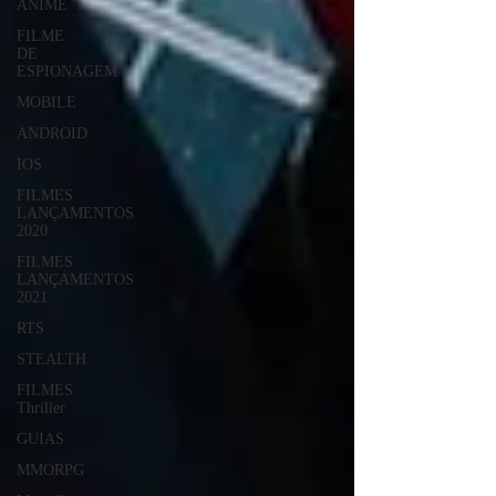
ANIME
FILME
DE
ESPIONAGEM
MOBILE
ANDROID
IOS
FILMES
LANÇAMENTOS
2020
FILMES
LANÇAMENTOS
2021
RTS
STEALTH
FILMES
Thriller
GUIAS
MMORPG