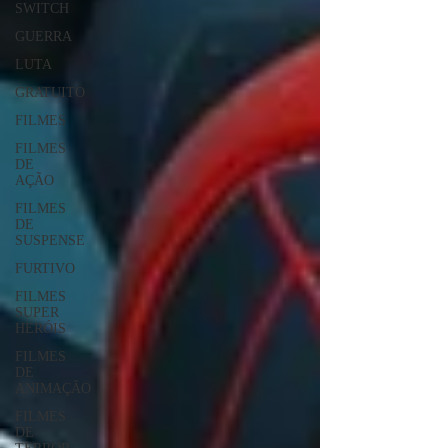
SWITCH
GUERRA
LUTA
GRATUITO
FILMES
FILMES
DE
AÇÃO
FILMES
DE
SUSPENSE
FURTIVO
FILMES
SUPER
HERÓIS
FILMES
DE
ANIMAÇÃO
FILMES
DE