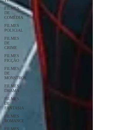
TERROR
FILMES
DE
COMÉDIA
FILMES
POLICIAL
FILMES
DE
CRIME
FILMES
FICÇÃO
FILMES
DE
MONSTROS
FILMES
DRAMA
FILMES
DE
FANTASIA
FILMES
ROMANCE
FILMES