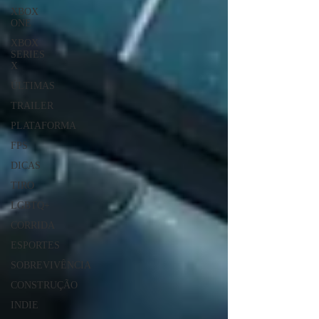
XBOX
ONE
XBOX
SERIES
X
ÚLTIMAS
TRAILER
PLATAFORMA
FPS
DICAS
TIRO
LGBTQ+
CORRIDA
ESPORTES
SOBREVIVÊNCIA
CONSTRUÇÃO
INDIE