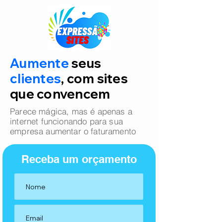
Aumente
seus
clientes
, com sites
que convencem
Parece mágica, mas é apenas a
internet funcionando para sua
empresa aumentar o faturamento
Receba um orçamento