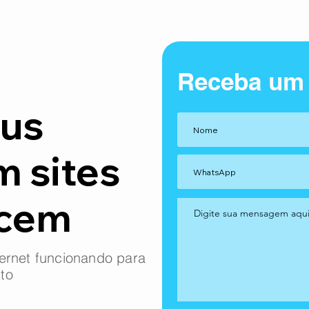
Receba um
us
m sites
ncem
ernet funcionando para
to