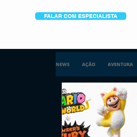
FALAR COM ESPECIALISTA
NEWS
AÇÃO
AVENTURA
ESTRATÉGIA
SIMULAÇÃO
PS5
XBOX ONE
XBOX