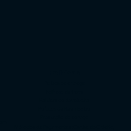
Políticas
Política de entrega
Políticas de troca
Políticas de devolução
o
Políticas de Reembolso
Prestação do serviço
com
Métodos de Pagamentos: Cartão de Crédito,
-