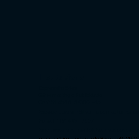
Institucional
Expressão Sites
G3 Marketing e Publicidade
Cnpj: 51.456.816/0001-65
Especialistas em Sites - ia com automaçã
Fone: (11) 91449 - 7537
Email:
wix.atendimento@expressaosites.
Agência 1:Rua Antônio de Barros nº 2450 