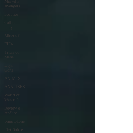
Marvel's
Avengers
Fortnite
Call of
Duty
Minecraft
FIFA
Trials of
Mana
Days
Gone
ANIMES
ANÁLISES
World of
Warcraft
Review e
Análise
Smartphone
Eletrônicos