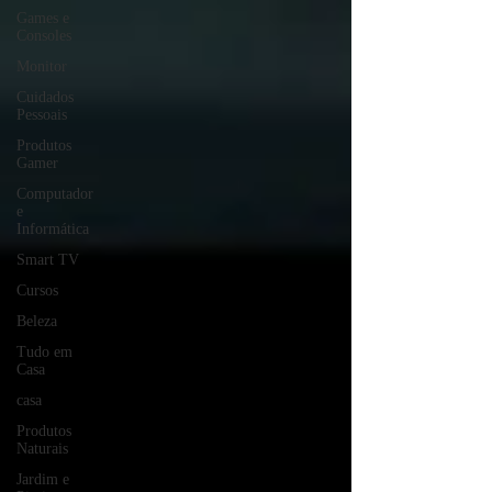
Games e
Consoles
Monitor
Cuidados
Pessoais
Produtos
Gamer
Computador
e
Informática
Smart TV
Cursos
Beleza
Tudo em
Casa
casa
Produtos
Naturais
Jardim e