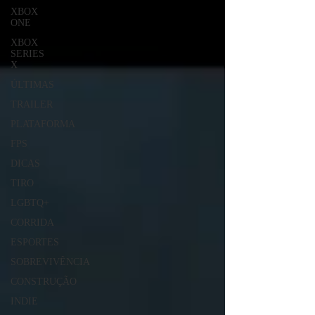
XBOX
ONE
XBOX
SERIES
X
ÚLTIMAS
TRAILER
PLATAFORMA
FPS
DICAS
TIRO
LGBTQ+
CORRIDA
ESPORTES
SOBREVIVÊNCIA
CONSTRUÇÃO
INDIE