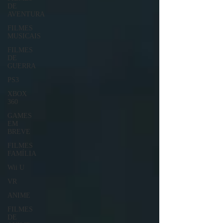
DE
AVENTURA
FILMES
MUSICAIS
FILMES
DE
GUERRA
PS3
XBOX
360
GAMES
EM
BREVE
FILMES
FAMÍLIA
Wii U
VR
ANIME
FILMES
DE