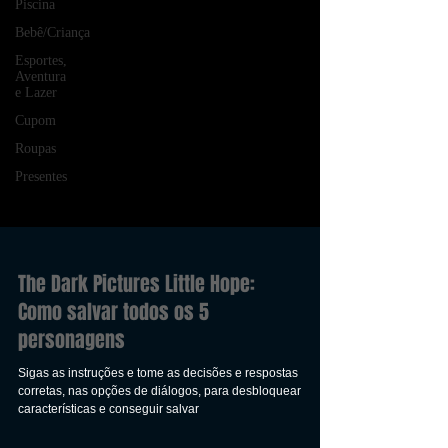
Piscina
Bebê/Criança
Esportes,
Aventura
e Lazer
Cupom
Roupas
Presentes
The Dark Pictures Little Hope:
Como salvar todos os 5
personagens
Sigas as instruções e tome as decisões e respostas
corretas, nas opções de diálogos, para desbloquear
características e conseguir salvar