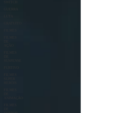
SWITCH
GUERRA
LUTA
GRATUITO
FILMES
FILMES
DE
AÇÃO
FILMES
DE
SUSPENSE
FURTIVO
FILMES
SUPER
HERÓIS
FILMES
DE
ANIMAÇÃO
FILMES
DE