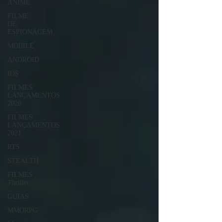
ANIME
FILME
DE
ESPIONAGEM
MOBILE
ANDROID
IOS
FILMES
LANÇAMENTOS
2020
FILMES
LANÇAMENTOS
2021
RTS
STEALTH
FILMES
Thriller
GUIAS
MMORPG