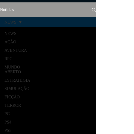
Notícias
NEWS
NEWS
AÇÃO
AVENTURA
RPG
MUNDO
ABERTO
ESTRATÉGIA
SIMULAÇÃO
FICÇÃO
TERROR
PC
PS4
PS5