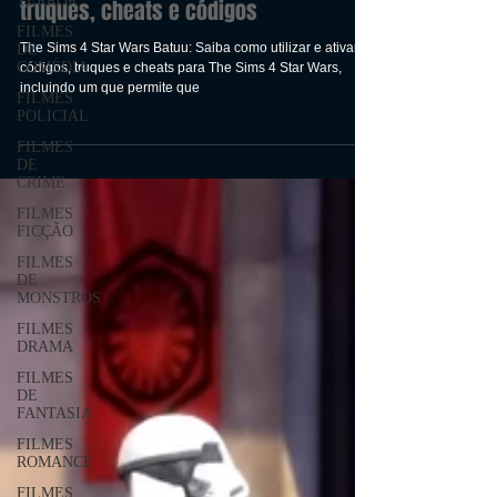
TERROR
The Sims 4 Os melhores
FILMES
truques, cheats e códigos
DE
COMÉDIA
The Sims 4 Star Wars Batuu: Saiba como utilizar e ativar
FILMES
códigos, truques e cheats para The Sims 4 Star Wars,
POLICIAL
incluindo um que permite que
FILMES
DE
CRIME
FILMES
FICÇÃO
FILMES
DE
MONSTROS
FILMES
DRAMA
FILMES
DE
FANTASIA
FILMES
ROMANCE
FILMES