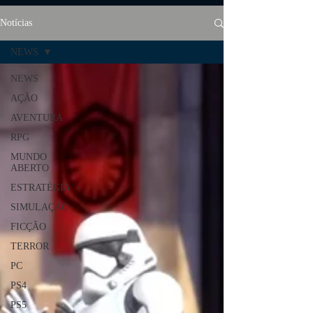
Notícias
NEWS
NEWS
AÇÃO
AVENTURA
RPG
MUNDO
ABERTO
ESTRATÉGIA
SIMULAÇÃO
FICÇÃO
TERROR
PC
PS4
PS5