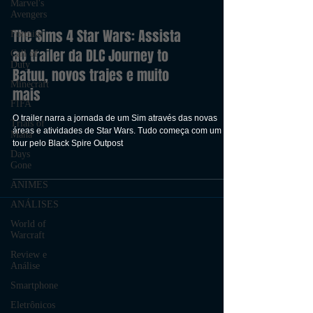
Marvel's
Avengers
Fortnite
Call of
Duty
Minecraft
The Sims 4 Star Wars: Assista
FIFA
ao trailer da DLC Journey to
Trials of
Batuu, novos trajes e muito
Mana
mais
Days
Gone
O trailer narra a jornada de um Sim através das novas
ANIMES
áreas e atividades de Star Wars. Tudo começa com um
tour pelo Black Spire Outpost
ANÁLISES
World of
Warcraft
Review e
Análise
Smartphone
Eletrônicos