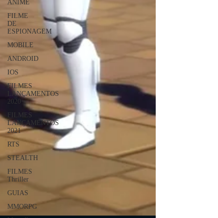
ANIME
FILME
DE
ESPIONAGEM
MOBILE
ANDROID
IOS
FILMES
LANÇAMENTOS
2020
FILMES
LANÇAMENTOS
2021
RTS
STEALTH
FILMES
Thriller
GUIAS
MMORPG