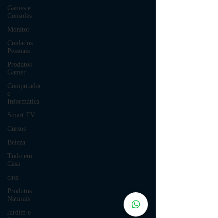
Games e
Consoles
Monitor
Cuidados
Pessoais
Produtos
Gamer
Computador
e
Informática
Smart TV
Cursos
Beleza
Tudo em
Casa
casa
Produtos
Naturais
Jardim e