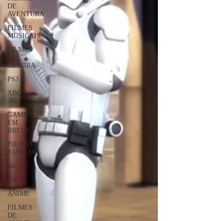
DE
AVENTURA
FILMES
MUSICAIS
FILMES
DE
GUERRA
PS3
XBOX
360
GAMES
EM
BREVE
FILMES
FAMÍLIA
Wii U
VR
ANIME
FILMES
DE