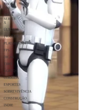
XBOX
ONE
XBOX
SERIES
X
ÚLTIMAS
TRAILER
PLATAFORMA
FPS
DICAS
TIRO
LGBTQ+
CORRIDA
ESPORTES
SOBREVIVÊNCIA
CONSTRUÇÃO
INDIE