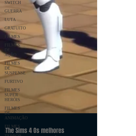
SWITCH
GUERRA
LUTA
GRATUITO
FILMES
FILMES
DE
AÇÃO
FILMES
DE
SUSPENSE
FURTIVO
FILMES
SUPER
HERÓIS
FILMES
DE
ANIMAÇÃO
FILMES
DE