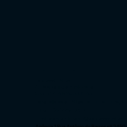
Institucional
Expressão Sites
G3 Marketing e Publicidade
Cnpj: 51.456.816/0001-65
Especialistas em Sites - ia com automaçã
Fone: (11) 91449 - 7537
Email:
wix.atendimento@expressaosites.
Agência 1:Rua Antônio de Barros nº 2450 