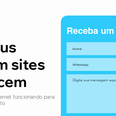
Receba um
us
m sites
ncem
ernet funcionando para
to