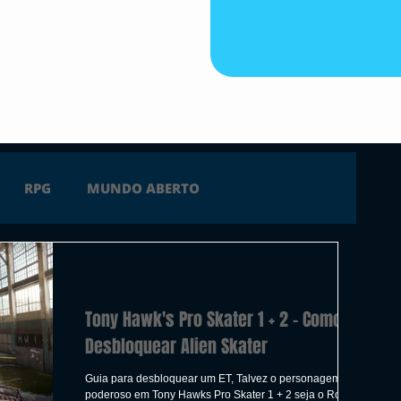
RPG
MUNDO ABERTO
FICÇÃO
TERROR
PC
PS4
Tony Hawk's Pro Skater 1 + 2 - Como
 SERIES X
ÚLTIMAS
TRAILER
Desbloquear Alien Skater
Guia para desbloquear um ET, Talvez o personagem mais
poderoso em Tony Hawks Pro Skater 1 + 2 seja o Roswell