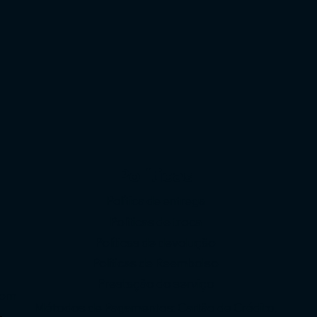
Políticas
Política de entrega
Políticas de troca
Políticas de devolução
o
Políticas de Reembolso
Prestação do serviço
com
Métodos de Pagamentos: Cartão de Crédito,
-