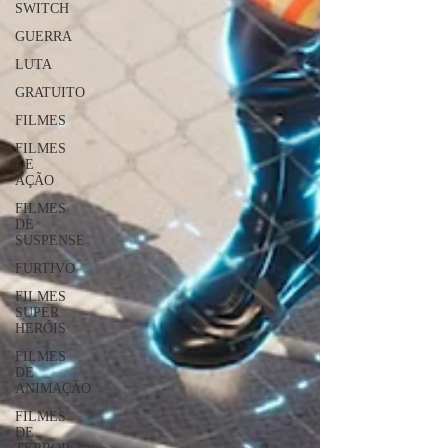
SWITCH
GUERRA
LUTA
GRATUITO
FILMES
FILMES
DE
AÇÃO
FILMES
DE
SUSPENSE
FURTIVO
FILMES
SUPER
HERÓIS
FILMES
DE
ANIMAÇÃO
FILMES
DE