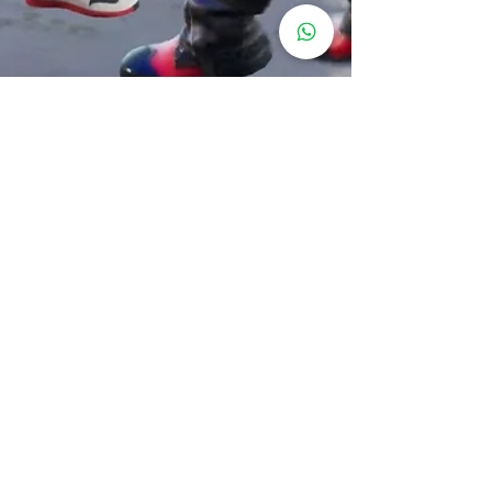
WWE 2K Battlegrounds: como
desbloquear personagens