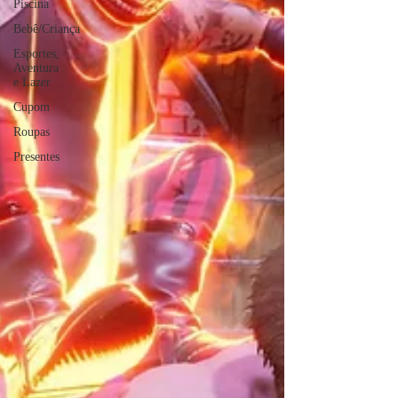
Piscina
Bebê/Criança
Esportes,
Aventura
e Lazer
Cupom
Roupas
Presentes