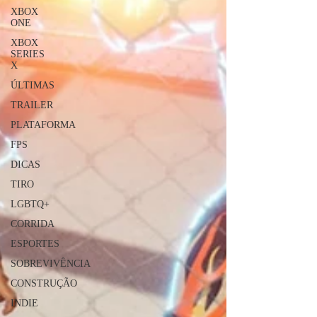
XBOX
ONE
XBOX
SERIES
X
ÚLTIMAS
TRAILER
PLATAFORMA
FPS
DICAS
TIRO
LGBTQ+
CORRIDA
ESPORTES
SOBREVIVÊNCIA
CONSTRUÇÃO
INDIE