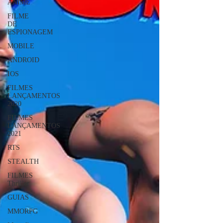
ANIME
FILME
DE
ESPIONAGEM
MOBILE
ANDROID
IOS
FILMES
LANÇAMENTOS
2020
FILMES
LANÇAMENTOS
2021
RTS
STEALTH
FILMES
Thriller
GUIAS
MMORPG