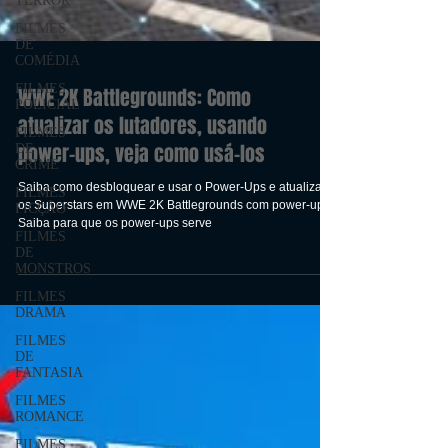
TERROR
FILMES
DE
COMÉDIA
FILMES
POLICIAL
FILMES
WWE 2K Battlegrounds: Como
DE
atualizar os lutadores, usando
CRIME
power-ups, veja como usá-los
FILMES
FICÇÃO
Saiba como desbloquear e usar o Power-Ups e atualizar
FILMES
os Superstars em WWE 2K Battlegrounds com power-ups.
DE
Saiba para que os power-ups serve
MONSTROS
FILMES
DRAMA
FILMES
DE
FANTASIA
FILMES
ROMANCE
FILMES