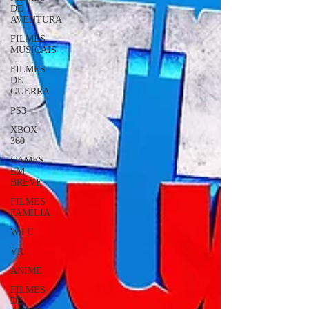
DE
AVENTURA
FILMES
MUSICAIS
FILMES
DE
GUERRA
PS3
XBOX
360
GAMES
EM
BREVE
FILMES
FAMÍLIA
Wii U
VR
ANIME
FILMES
DE