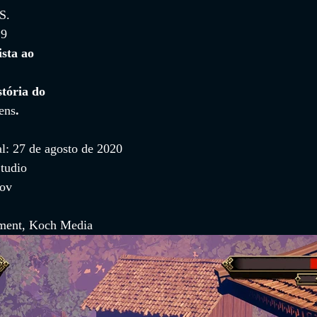
S.
 
9 
ista ao 
tória do 
ens
.
al: 27 de agosto de 2020
tudio
nov
nment, Koch Media