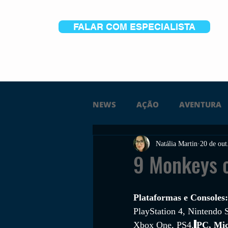
FALAR COM ESPECIALISTA
NEWS
AÇÃO
AVENTURA
Natália Martin
20 de out
FICÇÃO
TERROR
PC
9 Monkeys o
TRAILER
PLATAFORMA
Plataformas e Consoles:
PlayStation 4, Nintendo 
Xbox One, PS4,
PC, Mic
SOBREVIVÊNCIA
CONSTR