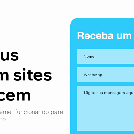
Receba um
us
m sites
ncem
ernet funcionando para
to