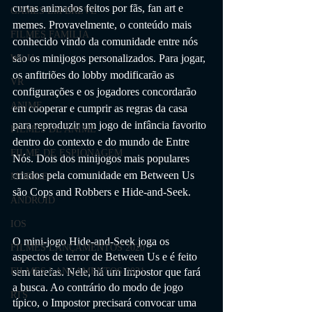
curtas animados feitos por fãs, fan art e 
GAMES EM BREVE
memes. Provavelmente, o conteúdo mais 
FILMES FAMÍLIA
conhecido vindo da comunidade entre nós 
são os minijogos personalizados. Para jogar, 
Wii U
os anfitriões do lobby modificarão as 
VR
configurações e os jogadores concordarão 
ANIME
em cooperar e cumprir as regras da casa 
para reproduzir um jogo de infância favorito 
FILMES DE ANIME
dentro do contexto e do mundo de Entre 
FILME DE ESPIONAGEM
Nós. Dois dos minijogos mais populares 
criados pela comunidade em Between Us 
MOBILE
são Cops and Robbers e Hide-and-Seek.
ANDROID
IOS
O mini-jogo Hide-and-Seek joga os 
FILMES LANÇAMENTOS 2020
aspectos de terror de Between Us e é feito 
sem tarefas. Nele, há um Impostor que fará 
FILMES LANÇAMENTOS 2021
a busca. Ao contrário do modo de jogo 
RTS
típico, o Impostor precisará convocar uma 