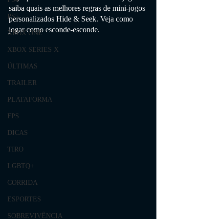
saiba quais as melhores regras de mini-jogos 
PS5
personalizados Hide & Seek. Veja como 
jogar como esconde-esconde.
XBOX ONE
XBOX SERIES X
ÚLTIMAS
TRAILER
PLATAFORMA
FPS
DICAS
TIRO
LGBTQ+
CORRIDA
ESPORTES
SOBREVIVÊNCIA