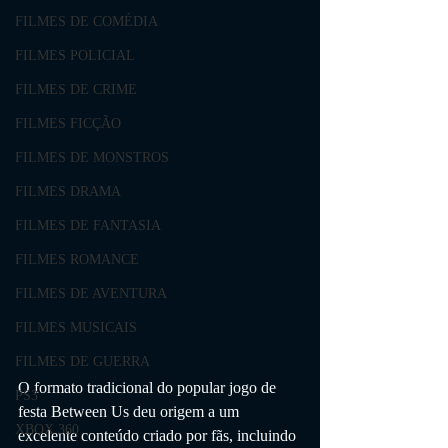
FILMES DE COMÉDIA
FILMES POLICIAL
FILMES DE CRIME
FILMES FICÇÃO
FILMES DE MONSTROS
FILMES DRAMA
FILMES DE FANTASIA
FILMES ROMANCE
FILMES DE AVENTURA
FILMES MUSICAIS
FILMES DE GUERRA
O formato tradicional do popular jogo de 
PS3
festa Between Us deu origem a um 
XBOX 360
excelente conteúdo criado por fãs, incluindo 