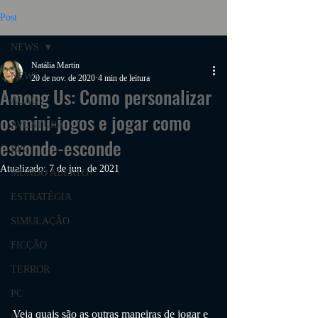
Post
NEWS
Natália Martin
NEWS
20 de nov. de 2020
4 min de leitura
Among Us: Como personalizar
AÇÃO
os mini-jogos e jogar como
AVENTURA
esconde-esconde
RPG
Atualizado:
7 de jun. de 2021
MUNDO ABERTO
ESTRATÉGIA
SIMULAÇÃO
FICÇÃO
TERROR
PC
Veja quais são as outras maneiras de jogar e 
PS4