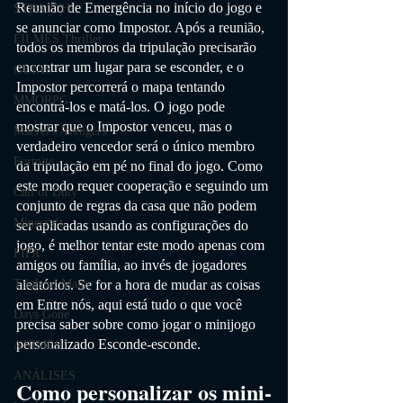
Reunião de Emergência no início do jogo e 
STEALTH
se anunciar como Impostor. Após a reunião, 
FILMES Thriller
todos os membros da tripulação precisarão 
encontrar um lugar para se esconder, e o 
GUIAS
Impostor percorrerá o mapa tentando 
MMORPG
encontrá-los e matá-los. O jogo pode 
mostrar que o Impostor venceu, mas o 
Marvel's Avengers
verdadeiro vencedor será o único membro 
Fortnite
da tripulação em pé no final do jogo. Como 
este modo requer cooperação e seguindo um 
Call of Duty
conjunto de regras da casa que não podem 
Minecraft
ser aplicadas usando as configurações do 
jogo, é melhor tentar este modo apenas com 
FIFA
amigos ou família, ao invés de jogadores 
aleatórios. Se for a hora de mudar as coisas 
Trials of Mana
em Entre nós, aqui está tudo o que você 
Days Gone
precisa saber sobre como jogar o minijogo 
personalizado Esconde-esconde.
ANIMES
ANÁLISES
Como personalizar os mini-