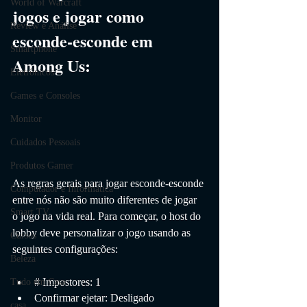
World of Warcraft
jogos e jogar como 
Review e Análise
esconde-esconde em 
Smartphone
Among Us:
Eletrônicos
Games e Consoles
Monitor
Cuidados Pessoais
Produtos Gamer
As regras gerais para jogar esconde-esconde 
Computador e Informática
entre nós não são muito diferentes de jogar 
Smart TV
o jogo na vida real. Para começar, o host do 
lobby deve personalizar o jogo usando as 
Cursos
seguintes configurações:
Beleza
# Impostores: 1
Tudo em Casa
Confirmar ejetar: Desligado
casa