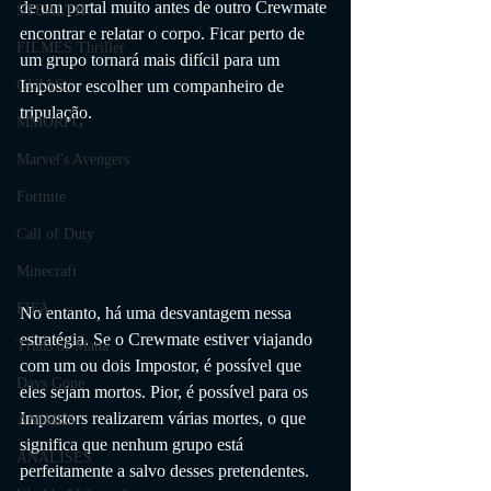
de um portal muito antes de outro Crewmate 
STEALTH
encontrar e relatar o corpo. Ficar perto de 
FILMES Thriller
um grupo tornará mais difícil para um 
Impostor escolher um companheiro de 
GUIAS
tripulação.
MMORPG
Marvel's Avengers
Fortnite
Call of Duty
Minecraft
FIFA
No entanto, há uma desvantagem nessa 
estratégia. Se o Crewmate estiver viajando 
Trials of Mana
com um ou dois Impostor, é possível que 
Days Gone
eles sejam mortos. Pior, é possível para os 
Impostors realizarem várias mortes, o que 
ANIMES
significa que nenhum grupo está 
ANÁLISES
perfeitamente a salvo desses pretendentes.