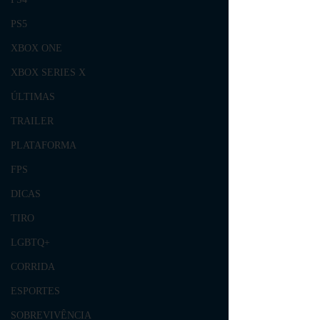
PS5
XBOX ONE
XBOX SERIES X
ÚLTIMAS
TRAILER
PLATAFORMA
FPS
DICAS
TIRO
LGBTQ+
CORRIDA
ESPORTES
SOBREVIVÊNCIA