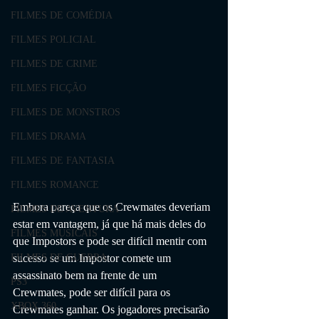
FILMES DE COMÉDIA
FILMES POLICIAL
FILMES DE CRIME
FILMES FICÇÃO
FILMES DE MONSTROS
FILMES DRAMA
FILMES DE FANTASIA
FILMES ROMANCE
Embora pareça que os Crewmates deveriam 
FILMES DE AVENTURA
estar em vantagem, já que há mais deles do 
FILMES MUSICAIS
que Impostors e pode ser difícil mentir com 
sucesso se um Impostor comete um 
FILMES DE GUERRA
assassinato bem na frente de um 
PS3
Crewmates, pode ser difícil para os 
XBOX 360
Crewmates ganhar. Os jogadores precisarão 