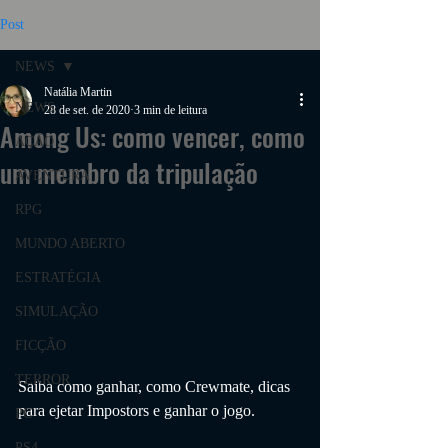
Post
NEWS
Natália Martin
NEWS
28 de set. de 2020
3 min de leitura
Among Us: como vencer, como
AÇÃO
um membro da tripulação
AVENTURA
RPG
MUNDO ABERTO
ESTRATÉGIA
SIMULAÇÃO
FICÇÃO
TERROR
Saiba como ganhar, como Crewmate, dicas 
para ejetar Impostors e ganhar o jogo.
PC
PS4