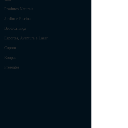
Produtos Naturais
Jardim e Piscina
Bebê/Criança
Esportes, Aventura e Lazer
Cupom
Roupas
Presentes