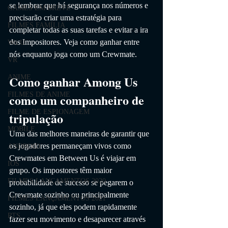
se lembrar que há segurança nos números e 
GAMES EM BREVE
precisarão criar uma estratégia para 
FILMES FAMÍLIA
completar todas as suas tarefas e evitar a ira 
dos Impositores. Veja como ganhar entre 
Wii U
nós enquanto joga como um Crewmate.
VR
Como ganhar Among Us 
ANIME
FILMES DE ANIME
como um companheiro de 
FILME DE ESPIONAGEM
tripulação
MOBILE
Uma das melhores maneiras de garantir que 
os jogadores permaneçam vivos como 
ANDROID
Crewmates em Between Us é viajar em 
IOS
grupo. Os impostores têm maior 
FILMES LANÇAMENTOS 2020
probabilidade de sucesso se pegarem o 
Crewmate sozinho ou principalmente 
FILMES LANÇAMENTOS 2021
sozinho, já que eles podem rapidamente 
RTS
fazer seu movimento e desaparecer através 