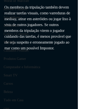
World of Warcraft
Os membros da tripulação também devem 
Review e Análise
realizar tarefas visuais, como varreduras de 
Smartphone
medbay, atirar em asteróides ou jogar lixo à 
vista de outros jogadores. Se outros 
Eletrônicos
membros da tripulação virem o jogador 
Games e Consoles
cuidando das tarefas, é menos provável que 
ele seja suspeito e erroneamente jogado ao 
Monitor
mar como um possível Impostor.
Cuidados Pessoais
Produtos Gamer
Computador e Informática
Smart TV
Cursos
Beleza
Tudo em Casa
casa