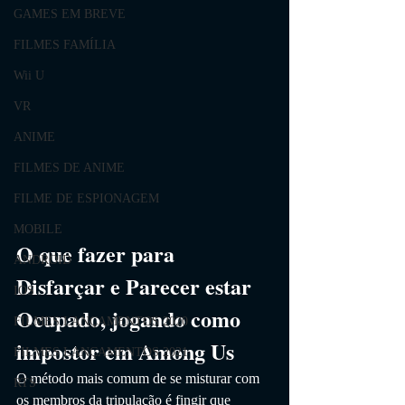
GAMES EM BREVE
FILMES FAMÍLIA
Wii U
VR
ANIME
FILMES DE ANIME
FILME DE ESPIONAGEM
MOBILE
O que fazer para 
ANDROID
Disfarçar e Parecer estar 
IOS
Ocupado, jogando como 
FILMES LANÇAMENTOS 2020
impostor em Among Us
FILMES LANÇAMENTOS 2021
O método mais comum de se misturar com 
RTS
os membros da tripulação é fingir que 