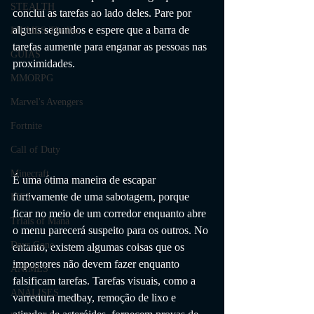
STEALTH
conclui as tarefas ao lado deles. Pare por 
alguns segundos e espere que a barra de 
FILMES Thriller
tarefas aumente para enganar as pessoas nas 
GUIAS
proximidades. 
MMORPG
Marvel's Avengers
Fortnite
Call of Duty
Minecraft
É uma ótima maneira de escapar 
furtivamente de uma sabotagem, porque 
FIFA
ficar no meio de um corredor enquanto abre 
Trials of Mana
o menu parecerá suspeito para os outros. No 
Days Gone
entanto, existem algumas coisas que os 
impostores não devem fazer enquanto 
ANIMES
falsificam tarefas. Tarefas visuais, como a 
ANÁLISES
varredura medbay, remoção de lixo e 