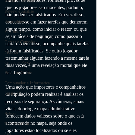
atirador de asteróides, fornecem provas de 
World of Warcraft
que os jogadores são inocentes, portanto, 
Review e Análise
não podem ser falsificados. Em vez disso, 
concentre-se em fazer tarefas que demorem 
Smartphone
algum tempo, como iniciar o reator, ou que 
Eletrônicos
sejam fáceis de bagunçar, como passar o 
Games e Consoles
cartão. Além disso, acompanhe quais tarefas 
já foram falsificadas. Se outro jogador 
Monitor
testemunhar alguém fazendo a mesma tarefa 
Cuidados Pessoais
duas vezes, é uma revelação mortal que ele 
está fingindo.
Produtos Gamer
Computador e Informática
Uma ação que impostores e companheiros 
Smart TV
de tripulação podem realizar é analisar os 
recursos de segurança. As câmeras, sinais 
Cursos
vitais, doorlog e mapa administrativo 
Beleza
fornecem dados valiosos sobre o que está 
acontecendo no mapa, seja onde os 
Tudo em Casa
jogadores estão localizados ou se eles 
casa