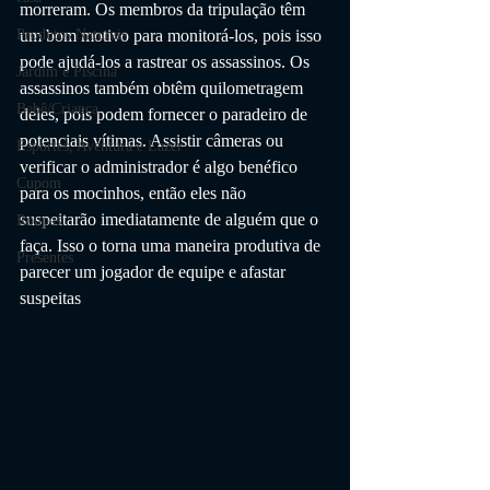
morreram. Os membros da tripulação têm 
um bom motivo para monitorá-los, pois isso 
Produtos Naturais
pode ajudá-los a rastrear os assassinos. Os 
Jardim e Piscina
assassinos também obtêm quilometragem 
Bebê/Criança
deles, pois podem fornecer o paradeiro de 
potenciais vítimas. Assistir câmeras ou 
Esportes, Aventura e Lazer
verificar o administrador é algo benéfico 
Cupom
para os mocinhos, então eles não 
suspeitarão imediatamente de alguém que o 
Roupas
faça. Isso o torna uma maneira produtiva de 
Presentes
parecer um jogador de equipe e afastar 
suspeitas