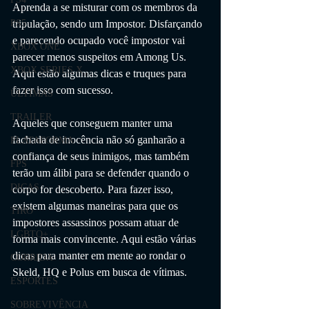
Aprenda a se misturar com os membros da 
tripulação, sendo um Impostor. Disfarçando 
PS5
e parecendo ocupado você impostor vai 
XBOX ONE
parecer menos suspeitos em Among Us. 
XBOX SERIES X
Aqui estão algumas dicas e truques para 
fazer isso com sucesso.
ÚLTIMAS
TRAILER
Aqueles que conseguem manter uma 
fachada de inocência não só ganharão a 
PLATAFORMA
confiança de seus inimigos, mas também 
FPS
terão um álibi para se defender quando o 
DICAS
corpo for descoberto. Para fazer isso, 
existem algumas maneiras para que os 
TIRO
impostores assassinos possam atuar de 
LGBTQ+
forma mais convincente. Aqui estão várias 
dicas para manter em mente ao rondar o 
CORRIDA
Skeld, HQ e Polus em busca de vítimas.
ESPORTES
SOBREVIVÊNCIA