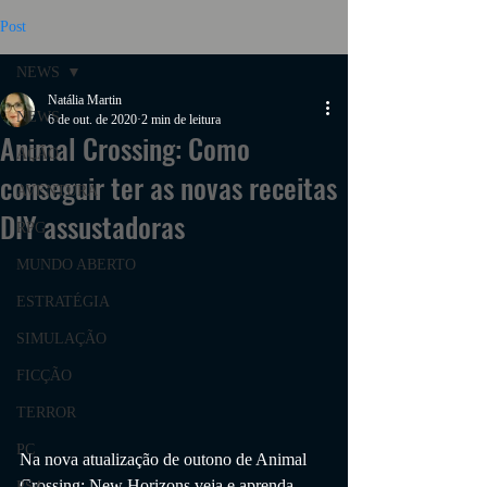
Post
NEWS
Natália Martin
NEWS
6 de out. de 2020
2 min de leitura
Animal Crossing: Como
AÇÃO
conseguir ter as novas receitas
AVENTURA
DIY assustadoras
RPG
MUNDO ABERTO
ESTRATÉGIA
SIMULAÇÃO
FICÇÃO
TERROR
PC
Na nova atualização de outono de Animal 
Crossing: New Horizons veja e aprenda 
PS4