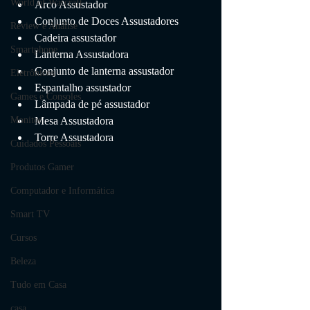
World of Warcraft
Arco Assustador
Conjunto de Doces Assustadores
Review e Análise
Cadeira assustador
Smartphone
Lanterna Assustadora
Conjunto de lanterna assustador
Eletrônicos
Espantalho assustador
Games e Consoles
Lâmpada de pé assustador
Mesa Assustadora
Monitor
Torre Assustadora
Cuidados Pessoais
Produtos Gamer
Computador e Informática
Smart TV
Cursos
Beleza
Tudo em Casa
casa