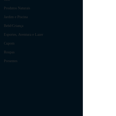
Produtos Naturais
Jardim e Piscina
Bebê/Criança
Esportes, Aventura e Lazer
Cupom
Roupas
Presentes