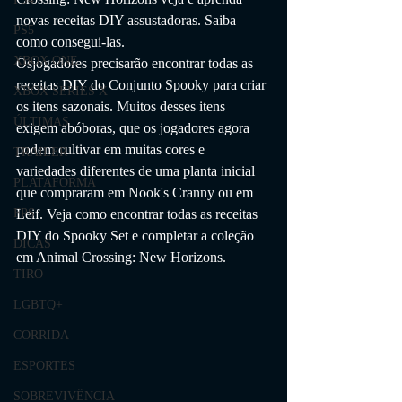
novas receitas DIY assustadoras. Saiba 
PS5
como consegui-las. 
XBOX ONE
Osjogadores precisarão encontrar todas as 
receitas DIY do Conjunto Spooky para criar 
XBOX SERIES X
os itens sazonais. Muitos desses itens 
ÚLTIMAS
exigem abóboras, que os jogadores agora 
podem cultivar em muitas cores e 
TRAILER
variedades diferentes de uma planta inicial 
PLATAFORMA
que compraram em Nook's Cranny ou em 
Leif. Veja como encontrar todas as receitas 
FPS
DIY do Spooky Set e completar a coleção 
DICAS
em Animal Crossing: New Horizons.
TIRO
LGBTQ+
CORRIDA
ESPORTES
SOBREVIVÊNCIA