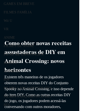
GAMES EM BREVE
FILMES FAMÍLIA
Wii U
VR
ANIME
Como obter novas receitas 
FILMES DE ANIME
assustadoras de DIY em 
FILME DE ESPIONAGEM
Animal Crossing: novos 
MOBILE
horizontes
ANDROID
Existem três maneiras de os jogadores 
IOS
obterem novas receitas DIY do Conjunto 
FILMES LANÇAMENTOS 2020
Spooky no Animal Crossing, e isso depende 
do item DIY. Como as outras receitas DIY 
FILMES LANÇAMENTOS 2021
do jogo, os jogadores podem acessá-las 
RTS
conversando com outros moradores, 