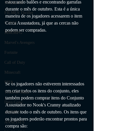
estourando balões e encontrando garrafas 
STEALTH
durante o mês de outubro. Esta é a única 
FILMES Thriller
maneira de os jogadores acessarem o item 
Cerca Assustadora, já que as cercas não 
GUIAS
podem ser compradas.
MMORPG
Marvel's Avengers
Fortnite
Call of Duty
Minecraft
FIFA
Se os jogadores não estiverem interessados ​​
em criar todos os itens do conjunto, eles 
Trials of Mana
também podem comprar itens do Conjunto 
Days Gone
Assustador no Nook's Cranny atualizado 
durante todo o mês de outubro. Os itens que 
ANIMES
os jogadores poderão encontrar prontos para 
ANÁLISES
compra são: