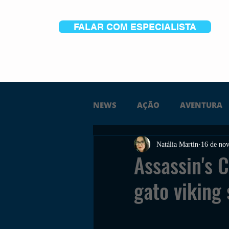
FALAR COM ESPECIALISTA
NEWS
AÇÃO
AVENTURA
Natália Martin
16 de nov
FICÇÃO
TERROR
PC
Assassin's 
gato viking 
TRAILER
PLATAFORMA
SOBREVIVÊNCIA
CONSTR