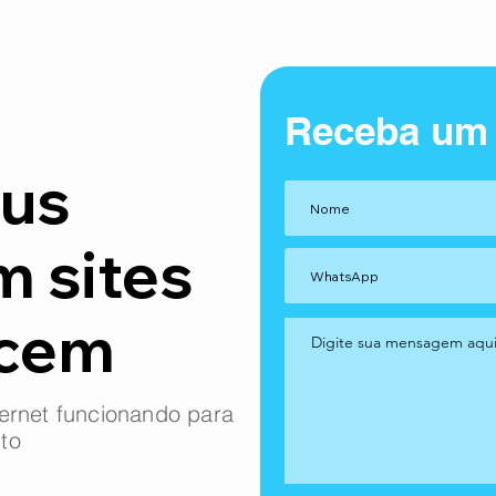
Receba um
us
m sites
ncem
ernet funcionando para
to