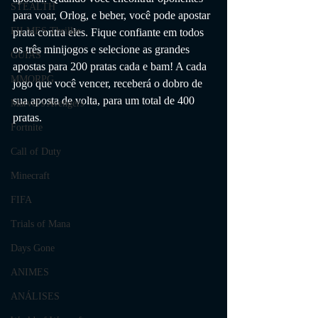
STEALTH
para voar, Orlog, e beber, você pode apostar 
FILMES Thriller
prata contra eles. Fique confiante em todos 
os três minijogos e selecione as grandes 
GUIAS
apostas para 200 pratas cada e bam! A cada 
MMORPG
jogo que você vencer, receberá o dobro de 
sua aposta de volta, para um total de 400 
Marvel's Avengers
pratas.
Fortnite
Call of Duty
Minecraft
FIFA
Trials of Mana
Days Gone
ANIMES
ANÁLISES