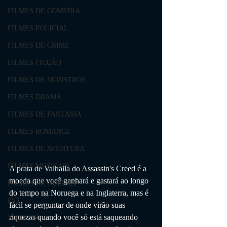
FILMES DE COMÉDIA
FILMES POLICIAL
FILMES DE CRIME
FILMES FICÇÃO
FILMES DE MONSTROS
FILMES DRAMA
FILMES DE FANTASIA
FILMES ROMANCE
FILMES DE AVENTURA
FILMES MUSICAIS
A prata de Valhalla do Assassin's Creed é a 
moeda que você ganhará e gastará ao longo 
FILMES DE GUERRA
do tempo na Noruega e na Inglaterra, mas é 
PS3
fácil se perguntar de onde virão suas 
riquezas quando você só está saqueando 
XBOX 360