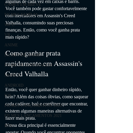
algumas de cada vez em caixas e barris. 
GAMES EM BREVE
Você também pode gastar confortavelmente 
FILMES FAMÍLIA
com mercadores em Assassin's Creed 
Valhalla, consumindo suas preciosas 
Wii U
finanças. Então, como você ganha prata 
VR
mais rápido? 
ANIME
Como ganhar prata 
FILMES DE ANIME
rapidamente em Assassin's 
FILME DE ESPIONAGEM
Creed Valhalla
MOBILE
ANDROID
Então, você quer ganhar dinheiro rápido, 
IOS
hein? Além das coisas óbvias, como saquear 
cada cadáver, baú e contêiner que encontrar, 
FILMES LANÇAMENTOS 2020
existem algumas maneiras alternativas de 
FILMES LANÇAMENTOS 2021
fazer mais prata.
Nossa dica principal é essencialmente 
RTS
apostar. Quando você encontrar oponentes 