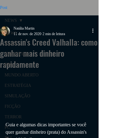
Post
NEWS
Natália Martin
NEWS
11 de nov. de 2020
2 min de leitura
Assassin's Creed Valhalla: como
AÇÃO
ganhar mais dinheiro
AVENTURA
rapidamente
RPG
MUNDO ABERTO
ESTRATÉGIA
SIMULAÇÃO
FICÇÃO
TERROR
Guia e algumas dicas importantes se você 
PC
quer ganhar dinheiro (prata) do Assassin's 
PS4