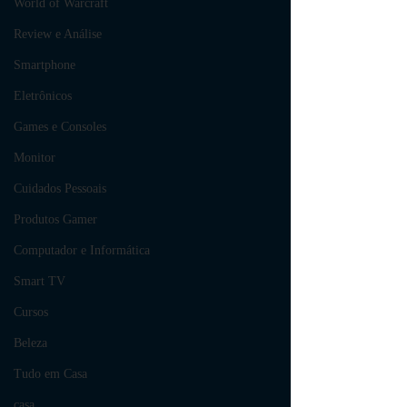
World of Warcraft
Review e Análise
Smartphone
Eletrônicos
Games e Consoles
Monitor
Cuidados Pessoais
Produtos Gamer
Computador e Informática
Smart TV
Cursos
Beleza
Tudo em Casa
casa