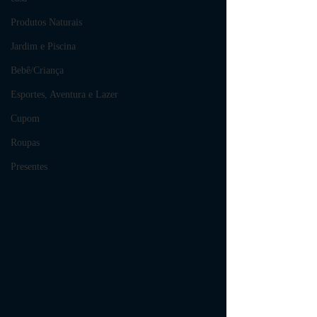
Produtos Naturais
Jardim e Piscina
Bebê/Criança
Esportes, Aventura e Lazer
Cupom
Roupas
Presentes