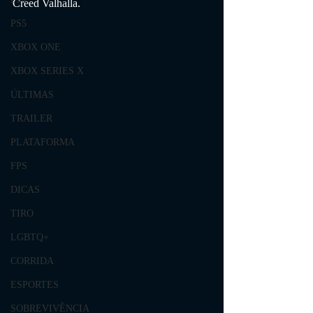
Creed Valhalla.
PS5
XBOX ONE
XBOX SERIES X
ÚLTIMAS
TRAILER
PLATAFORMA
FPS
DICAS
TIRO
LGBTQ+
CORRIDA
ESPORTES
SOBREVIVÊNCIA