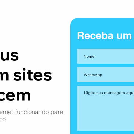
Receba um
us
m sites
ncem
ernet funcionando para
to