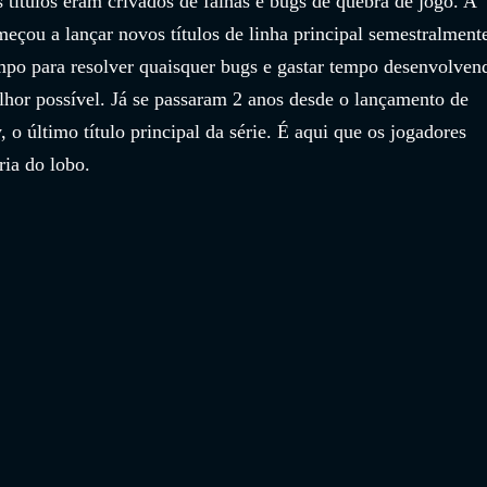
 títulos eram crivados de falhas e bugs de quebra de jogo. A 
omeçou a lançar novos títulos de linha principal semestralmente
mpo para resolver quaisquer bugs e gastar tempo desenvolven
lhor possível. Já se passaram 2 anos desde o lançamento de  
 o último título principal da série. É aqui que os jogadores 
ia do lobo.