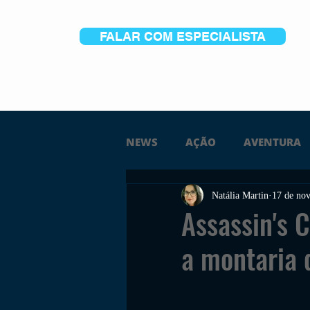
FALAR COM ESPECIALISTA
NEWS
AÇÃO
AVENTURA
Natália Martin
17 de nov
FICÇÃO
TERROR
PC
Assassin's 
a montaria 
TRAILER
PLATAFORMA
SOBREVIVÊNCIA
CONSTR