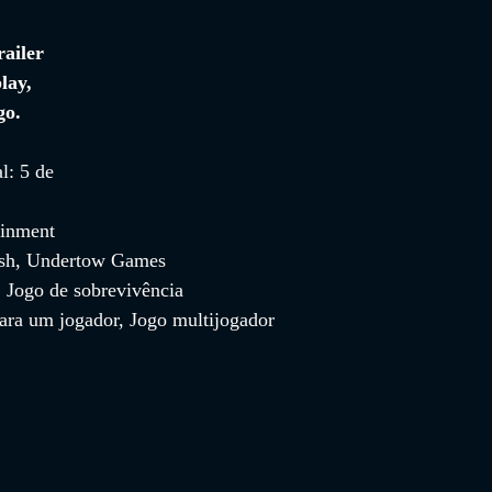
 
railer 
lay, 
go.
l: 5 de 
ainment
ish, Undertow Games
 Jogo de sobrevivência
ara um jogador, Jogo multijogador