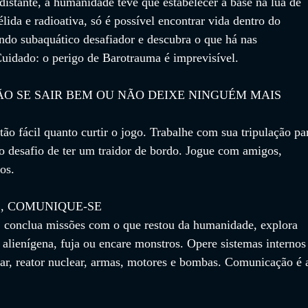
istante, a humanidade teve que estabelecer a base na lua de 
lida e radioativa, só é possível encontrar vida dentro do 
do subaquático desafiador e descubra o que há nas 
uidado: o perigo de Barotrauma é imprevisível.
ÃO SE SAIR BEM OU NÃO DEIXE NINGUÉM MAIS 
o fácil quanto curtir o jogo. Trabalhe com sua tripulação pa
o desafio de ter um traidor de bordo. Jogue com amigos, 
os.
, COMUNIQUE-SE
 conclua missões com o que restou da humanidade, explora 
 alienígena, fuja ou encare monstros. Opere sistemas internos
ar, reator nuclear, armas, motores e bombas. Comunicação é 