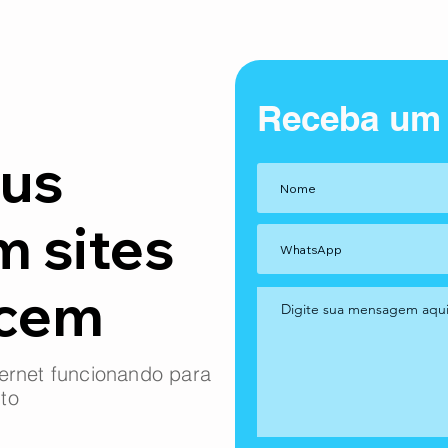
Receba um
us
m sites
ncem
ernet funcionando para
to