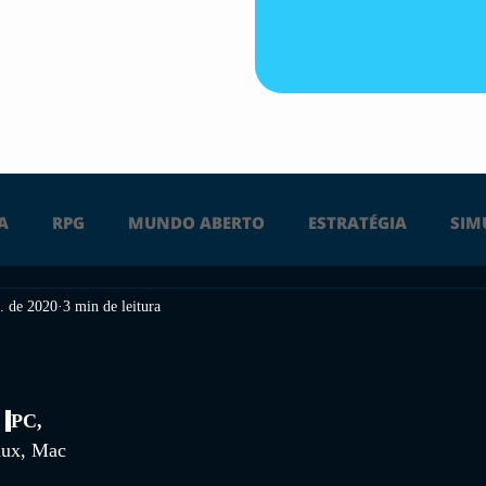
A
RPG
MUNDO ABERTO
ESTRATÉGIA
SIM
. de 2020
3 min de leitura
PS4
PS5
XBOX ONE
XBOX SERIES X
Ú
FPS
DICAS
TIRO
LGBTQ+
CORRIDA
 
PC, 
nux, Mac 
UÇÃO
INDIE
SWITCH
GUERRA
LUTA