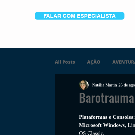
FALAR COM ESPECIALISTA
All Posts
AÇÃO
AVENTUR
Natália Martin
26 de ago
FICÇÃO
TERROR
PC
Barotrauma
TRAILER
PLATAFORMA
Plataformas e Consoles:
Microsoft Windows
, Li
OS Classic.
SOBREVIVÊNCIA
CONSTR