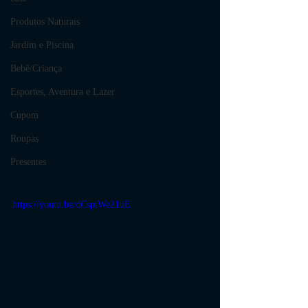
Produtos Naturais
Jardim e Piscina
Bebê/Criança
Esportes, Aventura e Lazer
Cupom
Roupas
Presentes
https://youtu.be/dCsptWe21uE