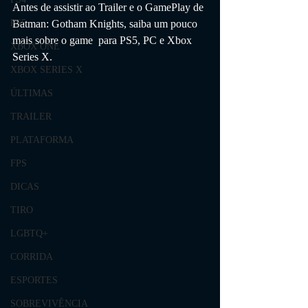
Antes de assistir ao Trailer e o GamePlay de 
Batman: Gotham Knights
, 
saiba um pouco 
PS5
mais sobre o game  para PS5, PC e Xbox 
XBOX ONE
Series X.
XBOX SERIES X
ÚLTIMAS
TRAILER
PLATAFORMA
FPS
DICAS
TIRO
LGBTQ+
CORRIDA
ESPORTES
SOBREVIVÊNCIA