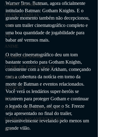
Warner Bros. Batman, agora oficialmente 
GAMES EM BREVE
intitulado Batman: Gotham Knights. E o 
FILMES FAMÍLIA
grande momento também não decepcionou, 
com um trailer cinematográfico completo e 
Wii U
uma boa quantidade de jogabilidade para 
VR
babar até vermos mais.
ANIME
O trailer cinematográfico deu um tom 
FILMES DE ANIME
bastante sombrio para Gotham Knights, 
FILME DE ESPIONAGEM
consistente com a série Arkham, começando 
com a cobertura da notícia em torno da 
MOBILE
morte de Batman e eventos relacionados. 
ANDROID
Você verá os lendários super-heróis se 
reunirem para proteger Gotham e continuar 
IOS
o legado de Batman, até que o Sr. Freeze 
FILMES LANÇAMENTOS 2020
seja apresentado no final do trailer, 
FILMES LANÇAMENTOS 2021
presumivelmente revelando pelo menos um 
grande vilão.
RTS