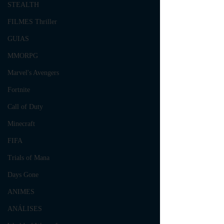
STEALTH
FILMES Thriller
GUIAS
MMORPG
Marvel's Avengers
Fortnite
Call of Duty
Minecraft
FIFA
Trials of Mana
Days Gone
ANIMES
ANÁLISES