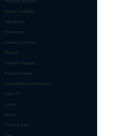
World of Warcraft
Review e Análise
Smartphone
Eletrônicos
Games e Consoles
Monitor
Cuidados Pessoais
Produtos Gamer
Computador e Informática
Smart TV
Cursos
Beleza
Tudo em Casa
casa