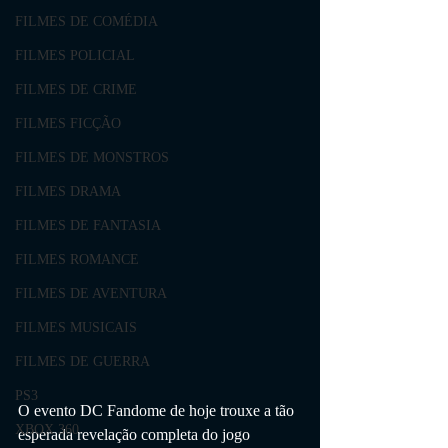
FILMES DE COMÉDIA
FILMES POLICIAL
FILMES DE CRIME
FILMES FICÇÃO
FILMES DE MONSTROS
FILMES DRAMA
FILMES DE FANTASIA
FILMES ROMANCE
FILMES DE AVENTURA
FILMES MUSICAIS
FILMES DE GUERRA
PS3
O evento DC Fandome de hoje trouxe a tão 
XBOX 360
esperada revelação completa do jogo 