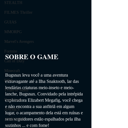
STEALTH
FILMES Thriller
GUIAS
MMORPG
Marvel's Avengers
Fortnite
SOBRE O GAME                
Call of Duty
Minecraft
Bugsnax leva você a uma aventura 
FIFA
extravagante até a Ilha Snaktooth, lar das 
lendárias criaturas meio-inseto e meio-
Trials of Mana
lanche, Bugsnax. Convidado pela intrépida 
exploradora Elizabert Megafig, você chega 
Days Gone
e não encontra a sua anfitriã em algum 
ANIMES
lugar, o acampamento dela está em ruínas e 
seus seguidores estão espalhados pela ilha 
ANÁLISES
sozinhos ... e com fome!