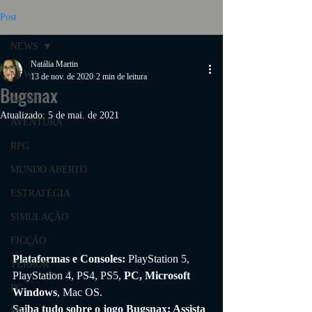
Post
NEWS
Natália Martin
NEWS
13 de nov. de 2020
2 min de leitura
Bugsnax
AÇÃO
Atualizado:
5 de mai. de 2021
AVENTURA
RPG
MUNDO ABERTO
ESTRATÉGIA
SIMULAÇÃO
FICÇÃO
Plataformas e Consoles: 
PlayStation 5, 
TERROR
PlayStation 4, PS4, PS5, 
PC, Microsoft 
PC
Windows
, Mac OS.
Saiba tudo sobre o jogo 
Bugsnax
: Assista 
PS4