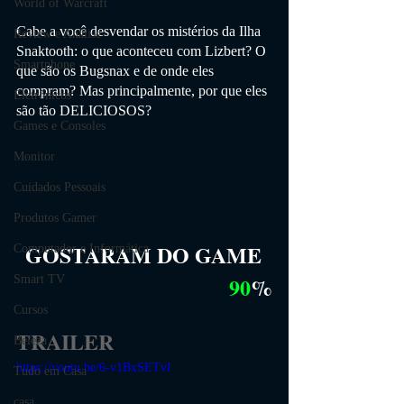
World of Warcraft
Cabe a você desvendar os mistérios da Ilha 
Review e Análise
Snaktooth: o que aconteceu com Lizbert? O 
Smartphone
que são os Bugsnax e de onde eles 
compram? Mas principalmente, por que eles 
Eletrônicos
são tão DELICIOSOS?
Games e Consoles
Monitor
Cuidados Pessoais
Produtos Gamer
GOSTARAM DO GAME
Computador e Informática
90
%
Smart TV
Cursos
TRAILER
Beleza
https://youtu.be/6-v1BxSETvI
Tudo em Casa
casa