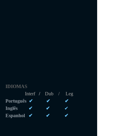
IDIOMAS 
                Interf  
 /    
Dub    /     Leg
Português 
 ✔           ✔            ✔
Inglês         
✔           ✔            
✔
Espanhol  
 ✔           ✔            ✔