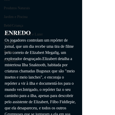
Produtos Naturais
Jardim e Piscina
Bebê/Criança
ENREDO
Esportes, Aventura e Lazer
Os jogadores controlam um repórter de 
Cupom
jornal, que um dia recebe uma tira de filme 
Roupas
pelo correio de Elizabert Megafig, um 
explorador desgraçado.Elizabert detalha a 
Presentes
misteriosa Ilha Snaktooth, habitada por 
criaturas chamadas Bugsnax que são "meio 
insetos e meio lanches", e encoraja o 
repórter a vir à ilha e documentá-los para o 
mundo ver.Intrigado, o repórter faz o seu 
caminho para a ilha, apenas para descobrir 
pelo assistente de Elizabert, Filbo Fiddlepie, 
que ela desapareceu, e todos os outros 
Grumpuses que se juntaram a ela em sua 