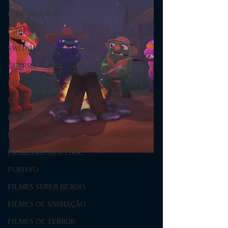
CONSTRUÇÃO
INDIE
SWITCH
GUERRA
LUTA
GRATUITO
FILMES
FILMES DE AÇÃO
FILMES DE SUSPENSE
FURTIVO
FILMES SUPER HERÓIS
FILMES DE ANIMAÇÃO
FILMES DE TERROR