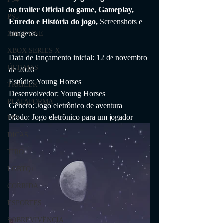
ao trailer Oficial do game, Gameplay, 
PS5
Enredo e História do jogo, 
Screenshots e 
Imagens
.
XBOX ONE
XBOX SERIES X
Data de lançamento inicial: 12 de novembro 
ÚLTIMAS
de 2020
Estúdio: Young Horses
TRAILER
Desenvolvedor: Young Horses
PLATAFORMA
Gênero: Jogo eletrônico de aventura
Modo: Jogo eletrônico para um jogador
FPS
DICAS
TIRO
LGBTQ+
CORRIDA
ESPORTES
SOBREVIVÊNCIA