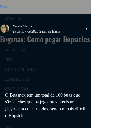
Post
NEWS
Natália Martin
NEWS
25 de nov. de 2020
2 min de leitura
Bugsnax: Como pegar Bopsicles
AÇÃO
AVENTURA
RPG
MUNDO ABERTO
ESTRATÉGIA
SIMULAÇÃO
O Bugsnax tem um total de 100 bugs que 
FICÇÃO
são lanches que os jogadores precisam 
TERROR
pegar para coletar todos, sendo o mais difícil 
o Bopsicle.
PC
PS4