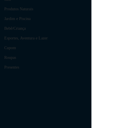
Produtos Naturais
Jardim e Piscina
Bebê/Criança
Esportes, Aventura e Lazer
Cupom
Roupas
Presentes