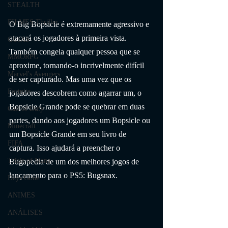
STEALTH
FILMES Thriller
O Big Bopsicle é extremamente agressivo e 
atacará os jogadores à primeira vista. 
GUIAS
Também congela qualquer pessoa que se 
MMORPG
aproxime, tornando-o incrivelmente difícil 
Marvel's Avengers
de ser capturado. Mas uma vez que os 
Fortnite
jogadores descobrem como agarrar um, o 
Bopsicle Grande pode se quebrar em duas 
Call of Duty
partes, dando aos jogadores um Bopsicle ou 
Minecraft
um Bopsicle Grande em seu livro de 
FIFA
captura. Isso ajudará a preencher o 
Trials of Mana
Bugapedia de um dos melhores jogos de 
lançamento para o PS5: Bugsnax.
Days Gone
ANIMES
ANÁLISES