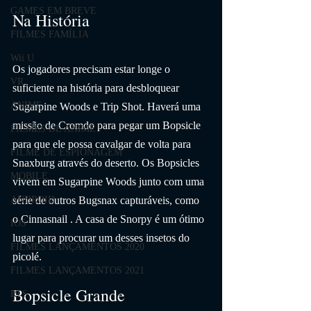
GAMES EM BREVE
Na História
FILMES FAMÍLIA
Wii U
Os jogadores precisam estar longe o 
VR
suficiente na história para desbloquear 
ANIME
Sugarpine Woods e Trip Shot. Haverá uma 
missão de Cromdo para pegar um Bopsicle 
FILMES DE ANIME
para que ele possa cavalgar de volta para 
FILME DE ESPIONAGEM
Snaxburg através do deserto. Os Bopsicles 
MOBILE
vivem em Sugarpine Woods junto com uma 
ANDROID
série de outros Bugsnax capturáveis, como 
o Cinnasnail . A casa de Snorpy é um ótimo 
IOS
lugar para procurar um desses insetos do 
FILMES LANÇAMENTOS 2020
picolé.
FILMES LANÇAMENTOS 2021
Bopsicle Grande
RTS