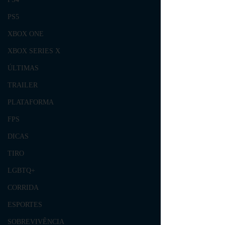
PS5
XBOX ONE
XBOX SERIES X
ÚLTIMAS
TRAILER
PLATAFORMA
FPS
DICAS
TIRO
LGBTQ+
CORRIDA
ESPORTES
SOBREVIVÊNCIA