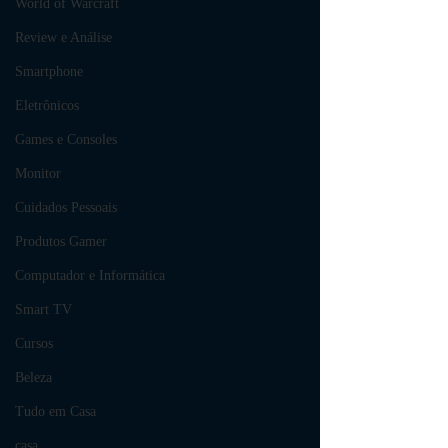
World of Warcraft
Review e Análise
Smartphone
Eletrônicos
Games e Consoles
Monitor
Cuidados Pessoais
Produtos Gamer
Computador e Informática
Smart TV
Cursos
Beleza
Tudo em Casa
casa