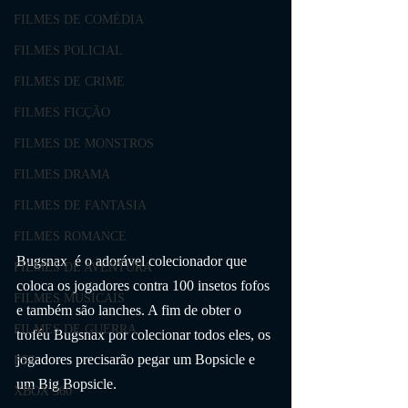
FILMES DE COMÉDIA
FILMES POLICIAL
FILMES DE CRIME
FILMES FICÇÃO
FILMES DE MONSTROS
FILMES DRAMA
FILMES DE FANTASIA
FILMES ROMANCE
Bugsnax  é o adorável colecionador que 
FILMES DE AVENTURA
coloca os jogadores contra 100 insetos fofos 
FILMES MUSICAIS
e também são lanches. A fim de obter o 
FILMES DE GUERRA
troféu Bugsnax por colecionar todos eles, os 
jogadores precisarão pegar um Bopsicle e 
PS3
um Big Bopsicle.
XBOX 360